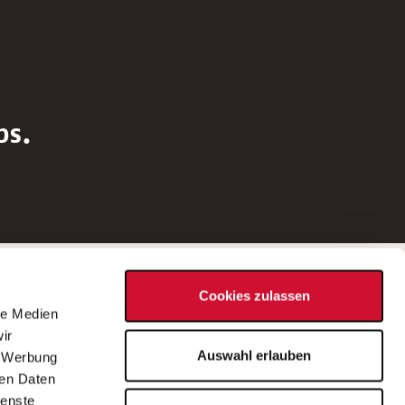
bs.
Social Media
Cookies zulassen
d
le Medien
rn
ir
Bei Fragen zu einer Stellenausschreibung
Auswahl erlauben
, Werbung
wenden Sie sich bitte an die*den in der
ren Daten
Stellenausschreibung genannte*n
ienste