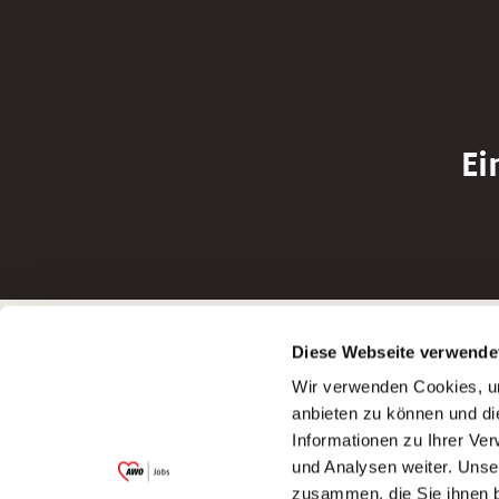
Ei
Betreiber der Webseite
Bewerbun
Diese Webseite verwende
Garitz Bewirtschaftungsbetriebe GmbH
Bewerbung a
Wir verwenden Cookies, um
Kantstraße 45a
Bewerbung a
anbieten zu können und di
97074 Würzburg
Bewerbung a
Informationen zu Ihrer Ve
(Ein Tochterunternehmen des AWO
Bewerbung a
und Analysen weiter. Unse
Bezirksverbandes Unterfranken e.V.)
zusammen, die Sie ihnen b