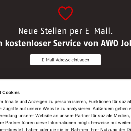
Neue Stellen per E-Mail.
n kostenloser Service von AWO Jo
E-Mail-Adresse eintragen
gstipps
Service
t Cookies
ls Altenpfleger*in
AWO Gliederungen nach Bundeslan
 Inhalte und Anzeigen zu personalisieren, Funktionen für sozia
ls Krankenpfleger*in
Stellenangebote nach Bundeslände
e Zugriffe auf unsere Website zu analysieren. Außerdem geben w
ls Altenpflegehelfer*in
Sitemap
rwendung unserer Website an unsere Partner für soziale Medien
ls Erzieher*in
Impressum
re Partner führen diese Informationen möglicherweise mit weite
Datenschutz
ereitgestellt haben oder die sie im Rahmen Ihrer Nutzung der D