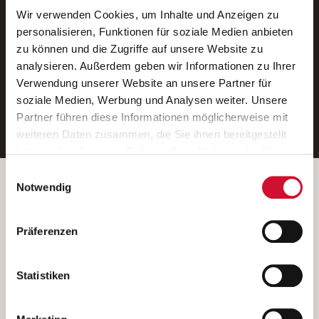
Wir verwenden Cookies, um Inhalte und Anzeigen zu
Neue Stellen per E-Mail.
personalisieren, Funktionen für soziale Medien anbieten
zu können und die Zugriffe auf unsere Website zu
Ein kostenloser Service von AWO
analysieren. Außerdem geben wir Informationen zu Ihrer
Jobs.
Verwendung unserer Website an unsere Partner für
soziale Medien, Werbung und Analysen weiter. Unsere
E-Mail-Adresse eintragen
Partner führen diese Informationen möglicherweise mit
weiteren Daten zusammen, die Sie ihnen bereitgestellt
haben oder die sie im Rahmen Ihrer Nutzung der Dienste
gesammelt haben.
Einwilligungsauswahl
Wenn Sie auf „Cookies zulassen“ klicken, so stimmen
Betreiber der Webseite
Notwendig
Sie der Speicherung sämtlicher Cookies zu. Sie können
Garitz Bewirtschaftungsbetriebe GmbH
Ihre Einwilligung selbstverständlich jederzeit widerrufen,
Kantstraße 45a
Präferenzen
indem Sie die Cookie-Einstellungen aufrufen und diese
97074 Würzburg
abändern. Weitere Informationen finden Sie in
(Ein Tochterunternehmen des AWO Bezirksverbandes Unterfranken
unserer
Datenschutzerklärung
.
Statistiken
e.V.)
Bitte senden Sie an diese Anschrift keine Bewerbungen.