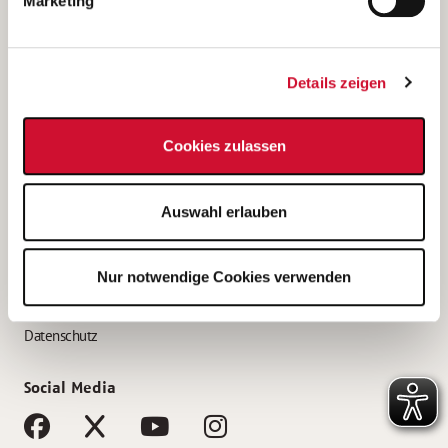
Marketing
Bewerbungstipps
Bewerbung als Altenpfleger*in
Details zeigen
Bewerbung als Krankenpfleger*in
Bewerbung als Altenpflegehelfer*in
Cookies zulassen
Bewerbung als Erzieher*in
Service
Auswahl erlauben
AWO Gliederungen nach Bundesland
Stellenangebote nach Bundesländern
Nur notwendige Cookies verwenden
Sitemap
Impressum
Datenschutz
Social Media