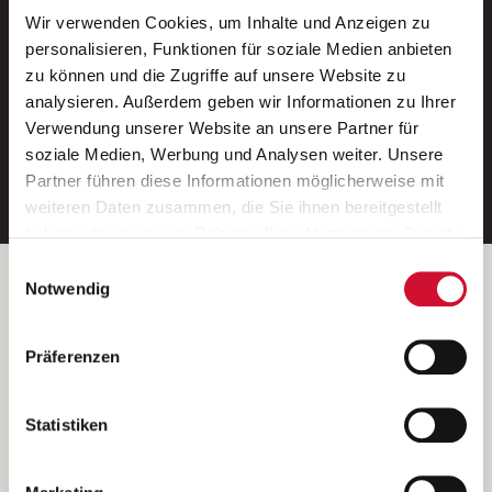
Wir verwenden Cookies, um Inhalte und Anzeigen zu
Neue Stellen per E-Mail.
personalisieren, Funktionen für soziale Medien anbieten
zu können und die Zugriffe auf unsere Website zu
Ein kostenloser Service von AWO
analysieren. Außerdem geben wir Informationen zu Ihrer
Jobs.
Verwendung unserer Website an unsere Partner für
soziale Medien, Werbung und Analysen weiter. Unsere
E-Mail-Adresse eintragen
Partner führen diese Informationen möglicherweise mit
weiteren Daten zusammen, die Sie ihnen bereitgestellt
haben oder die sie im Rahmen Ihrer Nutzung der Dienste
gesammelt haben.
Einwilligungsauswahl
Wenn Sie auf „Cookies zulassen“ klicken, so stimmen
Betreiber der Webseite
Notwendig
Sie der Speicherung sämtlicher Cookies zu. Sie können
Garitz Bewirtschaftungsbetriebe GmbH
Ihre Einwilligung selbstverständlich jederzeit widerrufen,
Kantstraße 45a
Präferenzen
indem Sie die Cookie-Einstellungen aufrufen und diese
97074 Würzburg
abändern. Weitere Informationen finden Sie in
(Ein Tochterunternehmen des AWO Bezirksverbandes Unterfranken
unserer
Datenschutzerklärung
.
Statistiken
e.V.)
Bitte senden Sie an diese Anschrift keine Bewerbungen.