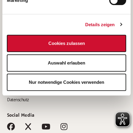
Marketing
Bewerbungstipps
Bewerbung als Altenpfleger*in
Details zeigen
Bewerbung als Krankenpfleger*in
Bewerbung als Altenpflegehelfer*in
Cookies zulassen
Bewerbung als Erzieher*in
Service
Auswahl erlauben
AWO Gliederungen nach Bundesland
Stellenangebote nach Bundesländern
Nur notwendige Cookies verwenden
Sitemap
Impressum
Datenschutz
Social Media