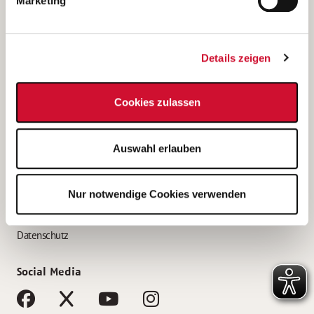
Marketing
Bewerbungstipps
Bewerbung als Altenpfleger*in
Details zeigen
Bewerbung als Krankenpfleger*in
Bewerbung als Altenpflegehelfer*in
Cookies zulassen
Bewerbung als Erzieher*in
Service
Auswahl erlauben
AWO Gliederungen nach Bundesland
Stellenangebote nach Bundesländern
Nur notwendige Cookies verwenden
Sitemap
Impressum
Datenschutz
Social Media