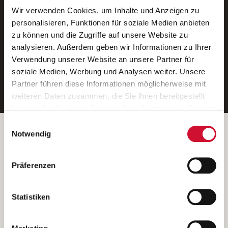
Wir verwenden Cookies, um Inhalte und Anzeigen zu
Neue Stellen per E-Mail.
personalisieren, Funktionen für soziale Medien anbieten
zu können und die Zugriffe auf unsere Website zu
Ein kostenloser Service von AWO
analysieren. Außerdem geben wir Informationen zu Ihrer
Jobs.
Verwendung unserer Website an unsere Partner für
soziale Medien, Werbung und Analysen weiter. Unsere
E-Mail-Adresse eintragen
Partner führen diese Informationen möglicherweise mit
weiteren Daten zusammen, die Sie ihnen bereitgestellt
haben oder die sie im Rahmen Ihrer Nutzung der Dienste
gesammelt haben.
Einwilligungsauswahl
Wenn Sie auf „Cookies zulassen“ klicken, so stimmen
Betreiber der Webseite
Notwendig
Sie der Speicherung sämtlicher Cookies zu. Sie können
Garitz Bewirtschaftungsbetriebe GmbH
Ihre Einwilligung selbstverständlich jederzeit widerrufen,
Kantstraße 45a
Präferenzen
indem Sie die Cookie-Einstellungen aufrufen und diese
97074 Würzburg
abändern. Weitere Informationen finden Sie in
(Ein Tochterunternehmen des AWO Bezirksverbandes Unterfranken
unserer
Datenschutzerklärung
.
Statistiken
e.V.)
Bitte senden Sie an diese Anschrift keine Bewerbungen.