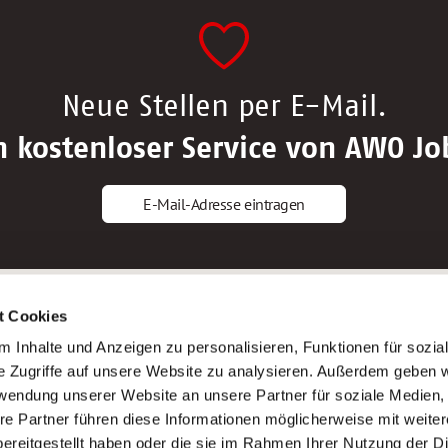
Neue Stellen per E-Mail.
n kostenloser Service von AWO Jo
E-Mail-Adresse eintragen
gstipps
Service
t Cookies
ls Altenpfleger*in
AWO Gliederungen nach Bundeslan
 Inhalte und Anzeigen zu personalisieren, Funktionen für sozia
ls Krankenpfleger*in
Stellenangebote nach Bundeslände
e Zugriffe auf unsere Website zu analysieren. Außerdem geben w
ls Altenpflegehelfer*in
Sitemap
rwendung unserer Website an unsere Partner für soziale Medien
ls Erzieher*in
Impressum
re Partner führen diese Informationen möglicherweise mit weite
Datenschutz
ereitgestellt haben oder die sie im Rahmen Ihrer Nutzung der D