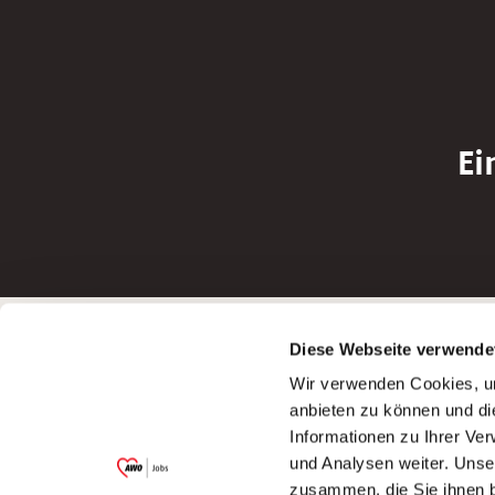
Ei
Betreiber der Webseite
Bewerbun
Diese Webseite verwende
Garitz Bewirtschaftungsbetriebe GmbH
Bewerbung a
Wir verwenden Cookies, um
Kantstraße 45a
Bewerbung a
anbieten zu können und di
97074 Würzburg
Bewerbung a
Informationen zu Ihrer Ve
(Ein Tochterunternehmen des AWO
Bewerbung a
und Analysen weiter. Unse
Bezirksverbandes Unterfranken e.V.)
zusammen, die Sie ihnen b