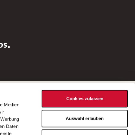
bs.
Social Media
Cookies zulassen
d
le Medien
rn
ir
Bei Fragen zu einer Stellenausschreibung
Auswahl erlauben
, Werbung
wenden Sie sich bitte an die*den in der
ren Daten
Stellenausschreibung genannte*n
ienste