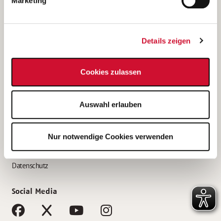
Marketing
Bewerbungstipps
Bewerbung als Altenpfleger*in
Details zeigen
Bewerbung als Krankenpfleger*in
Bewerbung als Altenpflegehelfer*in
Cookies zulassen
Bewerbung als Erzieher*in
Service
Auswahl erlauben
AWO Gliederungen nach Bundesland
Stellenangebote nach Bundesländern
Nur notwendige Cookies verwenden
Sitemap
Impressum
Datenschutz
Social Media