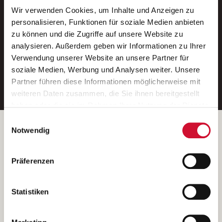
Wir verwenden Cookies, um Inhalte und Anzeigen zu
Neue Stellen per E-Mail.
personalisieren, Funktionen für soziale Medien anbieten
zu können und die Zugriffe auf unsere Website zu
Ein kostenloser Service von AWO
analysieren. Außerdem geben wir Informationen zu Ihrer
Jobs.
Verwendung unserer Website an unsere Partner für
soziale Medien, Werbung und Analysen weiter. Unsere
E-Mail-Adresse eintragen
Partner führen diese Informationen möglicherweise mit
weiteren Daten zusammen, die Sie ihnen bereitgestellt
haben oder die sie im Rahmen Ihrer Nutzung der Dienste
gesammelt haben.
Einwilligungsauswahl
Wenn Sie auf „Cookies zulassen“ klicken, so stimmen
Betreiber der Webseite
Notwendig
Sie der Speicherung sämtlicher Cookies zu. Sie können
Garitz Bewirtschaftungsbetriebe GmbH
Ihre Einwilligung selbstverständlich jederzeit widerrufen,
Kantstraße 45a
Präferenzen
indem Sie die Cookie-Einstellungen aufrufen und diese
97074 Würzburg
abändern. Weitere Informationen finden Sie in
(Ein Tochterunternehmen des AWO Bezirksverbandes Unterfranken
unserer
Datenschutzerklärung
.
Statistiken
e.V.)
Bitte senden Sie an diese Anschrift keine Bewerbungen.