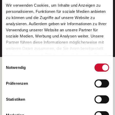
Wir verwenden Cookies, um Inhalte und Anzeigen zu
Neue Stellen per E-Mail.
personalisieren, Funktionen für soziale Medien anbieten
zu können und die Zugriffe auf unsere Website zu
Ein kostenloser Service von AWO
analysieren. Außerdem geben wir Informationen zu Ihrer
Jobs.
Verwendung unserer Website an unsere Partner für
soziale Medien, Werbung und Analysen weiter. Unsere
E-Mail-Adresse eintragen
Partner führen diese Informationen möglicherweise mit
weiteren Daten zusammen, die Sie ihnen bereitgestellt
haben oder die sie im Rahmen Ihrer Nutzung der Dienste
gesammelt haben.
Einwilligungsauswahl
Wenn Sie auf „Cookies zulassen“ klicken, so stimmen
Betreiber der Webseite
Notwendig
Sie der Speicherung sämtlicher Cookies zu. Sie können
Garitz Bewirtschaftungsbetriebe GmbH
Ihre Einwilligung selbstverständlich jederzeit widerrufen,
Kantstraße 45a
Präferenzen
indem Sie die Cookie-Einstellungen aufrufen und diese
97074 Würzburg
abändern. Weitere Informationen finden Sie in
(Ein Tochterunternehmen des AWO Bezirksverbandes Unterfranken
unserer
Datenschutzerklärung
.
Statistiken
e.V.)
Bitte senden Sie an diese Anschrift keine Bewerbungen.