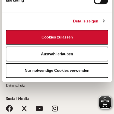
Marketing
Bewerbungstipps
Bewerbung als Altenpfleger*in
Details zeigen
Bewerbung als Krankenpfleger*in
Bewerbung als Altenpflegehelfer*in
Cookies zulassen
Bewerbung als Erzieher*in
Service
Auswahl erlauben
AWO Gliederungen nach Bundesland
Stellenangebote nach Bundesländern
Nur notwendige Cookies verwenden
Sitemap
Impressum
Datenschutz
Social Media