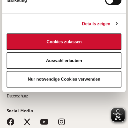
Marketing
Bewerbungstipps
Bewerbung als Altenpfleger*in
Details zeigen
Bewerbung als Krankenpfleger*in
Bewerbung als Altenpflegehelfer*in
Cookies zulassen
Bewerbung als Erzieher*in
Service
Auswahl erlauben
AWO Gliederungen nach Bundesland
Stellenangebote nach Bundesländern
Nur notwendige Cookies verwenden
Sitemap
Impressum
Datenschutz
Social Media