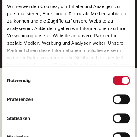
Wir verwenden Cookies, um Inhalte und Anzeigen zu
Neue Stellen per E-Mail.
personalisieren, Funktionen für soziale Medien anbieten
zu können und die Zugriffe auf unsere Website zu
Ein kostenloser Service von AWO
analysieren. Außerdem geben wir Informationen zu Ihrer
Jobs.
Verwendung unserer Website an unsere Partner für
soziale Medien, Werbung und Analysen weiter. Unsere
E-Mail-Adresse eintragen
Partner führen diese Informationen möglicherweise mit
weiteren Daten zusammen, die Sie ihnen bereitgestellt
haben oder die sie im Rahmen Ihrer Nutzung der Dienste
gesammelt haben.
Einwilligungsauswahl
Wenn Sie auf „Cookies zulassen“ klicken, so stimmen
Betreiber der Webseite
Notwendig
Sie der Speicherung sämtlicher Cookies zu. Sie können
Garitz Bewirtschaftungsbetriebe GmbH
Ihre Einwilligung selbstverständlich jederzeit widerrufen,
Kantstraße 45a
Präferenzen
indem Sie die Cookie-Einstellungen aufrufen und diese
97074 Würzburg
abändern. Weitere Informationen finden Sie in
(Ein Tochterunternehmen des AWO Bezirksverbandes Unterfranken
unserer
Datenschutzerklärung
.
Statistiken
e.V.)
Bitte senden Sie an diese Anschrift keine Bewerbungen.