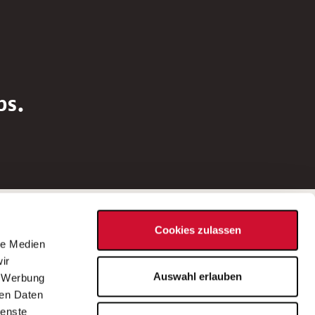
bs.
Social Media
Cookies zulassen
d
le Medien
rn
ir
Bei Fragen zu einer Stellenausschreibung
Auswahl erlauben
, Werbung
wenden Sie sich bitte an die*den in der
ren Daten
Stellenausschreibung genannte*n
ienste