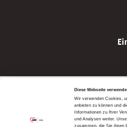
Ei
Betreiber der Webseite
Bewerbun
Diese Webseite verwende
Garitz Bewirtschaftungsbetriebe GmbH
Bewerbung a
Wir verwenden Cookies, um
Kantstraße 45a
Bewerbung a
anbieten zu können und di
97074 Würzburg
Bewerbung a
Informationen zu Ihrer Ve
(Ein Tochterunternehmen des AWO
Bewerbung a
und Analysen weiter. Unse
Bezirksverbandes Unterfranken e.V.)
zusammen, die Sie ihnen b