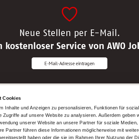
Neue Stellen per E-Mail.
n kostenloser Service von AWO Jo
E-Mail-Adresse eintragen
gstipps
Service
t Cookies
ls Altenpfleger*in
AWO Gliederungen nach Bundeslan
 Inhalte und Anzeigen zu personalisieren, Funktionen für sozia
ls Krankenpfleger*in
Stellenangebote nach Bundeslände
e Zugriffe auf unsere Website zu analysieren. Außerdem geben w
ls Altenpflegehelfer*in
Sitemap
rwendung unserer Website an unsere Partner für soziale Medien
ls Erzieher*in
Impressum
re Partner führen diese Informationen möglicherweise mit weite
Datenschutz
ereitgestellt haben oder die sie im Rahmen Ihrer Nutzung der D