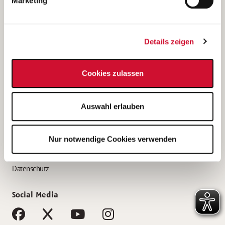
Marketing
Bewerbungstipps
Bewerbung als Altenpfleger*in
Details zeigen
Bewerbung als Krankenpfleger*in
Bewerbung als Altenpflegehelfer*in
Cookies zulassen
Bewerbung als Erzieher*in
Service
Auswahl erlauben
AWO Gliederungen nach Bundesland
Stellenangebote nach Bundesländern
Nur notwendige Cookies verwenden
Sitemap
Impressum
Datenschutz
Social Media