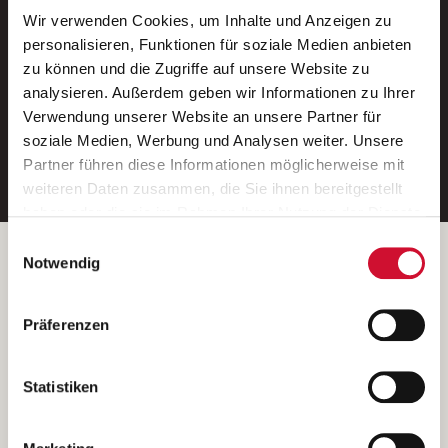
Wir verwenden Cookies, um Inhalte und Anzeigen zu
Neue Stellen per E-Mail.
personalisieren, Funktionen für soziale Medien anbieten
zu können und die Zugriffe auf unsere Website zu
Ein kostenloser Service von AWO
analysieren. Außerdem geben wir Informationen zu Ihrer
Jobs.
Verwendung unserer Website an unsere Partner für
soziale Medien, Werbung und Analysen weiter. Unsere
E-Mail-Adresse eintragen
Partner führen diese Informationen möglicherweise mit
weiteren Daten zusammen, die Sie ihnen bereitgestellt
haben oder die sie im Rahmen Ihrer Nutzung der Dienste
gesammelt haben.
Einwilligungsauswahl
Wenn Sie auf „Cookies zulassen“ klicken, so stimmen
Betreiber der Webseite
Notwendig
Sie der Speicherung sämtlicher Cookies zu. Sie können
Garitz Bewirtschaftungsbetriebe GmbH
Ihre Einwilligung selbstverständlich jederzeit widerrufen,
Kantstraße 45a
Präferenzen
indem Sie die Cookie-Einstellungen aufrufen und diese
97074 Würzburg
abändern. Weitere Informationen finden Sie in
(Ein Tochterunternehmen des AWO Bezirksverbandes Unterfranken
unserer
Datenschutzerklärung
.
Statistiken
e.V.)
Bitte senden Sie an diese Anschrift keine Bewerbungen.