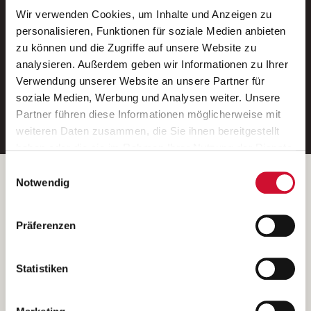
Wir verwenden Cookies, um Inhalte und Anzeigen zu
Neue Stellen per E-Mail.
personalisieren, Funktionen für soziale Medien anbieten
zu können und die Zugriffe auf unsere Website zu
Ein kostenloser Service von AWO
analysieren. Außerdem geben wir Informationen zu Ihrer
Jobs.
Verwendung unserer Website an unsere Partner für
soziale Medien, Werbung und Analysen weiter. Unsere
E-Mail-Adresse eintragen
Partner führen diese Informationen möglicherweise mit
weiteren Daten zusammen, die Sie ihnen bereitgestellt
haben oder die sie im Rahmen Ihrer Nutzung der Dienste
gesammelt haben.
Einwilligungsauswahl
Wenn Sie auf „Cookies zulassen“ klicken, so stimmen
Betreiber der Webseite
Notwendig
Sie der Speicherung sämtlicher Cookies zu. Sie können
Garitz Bewirtschaftungsbetriebe GmbH
Ihre Einwilligung selbstverständlich jederzeit widerrufen,
Kantstraße 45a
Präferenzen
indem Sie die Cookie-Einstellungen aufrufen und diese
97074 Würzburg
abändern. Weitere Informationen finden Sie in
(Ein Tochterunternehmen des AWO Bezirksverbandes Unterfranken
unserer
Datenschutzerklärung
.
Statistiken
e.V.)
Bitte senden Sie an diese Anschrift keine Bewerbungen.