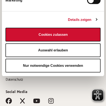
Marketing
Bewerbungstipps
Bewerbung als Altenpfleger*in
Details zeigen
Bewerbung als Krankenpfleger*in
Bewerbung als Altenpflegehelfer*in
Cookies zulassen
Bewerbung als Erzieher*in
Service
Auswahl erlauben
AWO Gliederungen nach Bundesland
Stellenangebote nach Bundesländern
Nur notwendige Cookies verwenden
Sitemap
Impressum
Datenschutz
Social Media