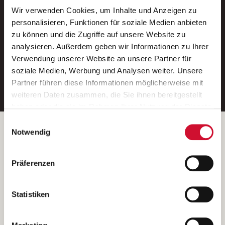
Wir verwenden Cookies, um Inhalte und Anzeigen zu
Neue Stellen per E-Mail.
personalisieren, Funktionen für soziale Medien anbieten
zu können und die Zugriffe auf unsere Website zu
Ein kostenloser Service von AWO
analysieren. Außerdem geben wir Informationen zu Ihrer
Jobs.
Verwendung unserer Website an unsere Partner für
soziale Medien, Werbung und Analysen weiter. Unsere
E-Mail-Adresse eintragen
Partner führen diese Informationen möglicherweise mit
weiteren Daten zusammen, die Sie ihnen bereitgestellt
haben oder die sie im Rahmen Ihrer Nutzung der Dienste
gesammelt haben.
Einwilligungsauswahl
Wenn Sie auf „Cookies zulassen“ klicken, so stimmen
Betreiber der Webseite
Notwendig
Sie der Speicherung sämtlicher Cookies zu. Sie können
Garitz Bewirtschaftungsbetriebe GmbH
Ihre Einwilligung selbstverständlich jederzeit widerrufen,
Kantstraße 45a
Präferenzen
indem Sie die Cookie-Einstellungen aufrufen und diese
97074 Würzburg
abändern. Weitere Informationen finden Sie in
(Ein Tochterunternehmen des AWO Bezirksverbandes Unterfranken
unserer
Datenschutzerklärung
.
Statistiken
e.V.)
Bitte senden Sie an diese Anschrift keine Bewerbungen.