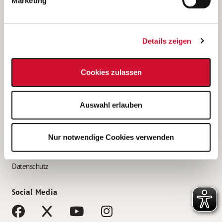
Marketing
Bewerbungstipps
Bewerbung als Altenpfleger*in
Details zeigen
Bewerbung als Krankenpfleger*in
Bewerbung als Altenpflegehelfer*in
Cookies zulassen
Bewerbung als Erzieher*in
Service
Auswahl erlauben
AWO Gliederungen nach Bundesland
Stellenangebote nach Bundesländern
Nur notwendige Cookies verwenden
Sitemap
Impressum
Datenschutz
Social Media