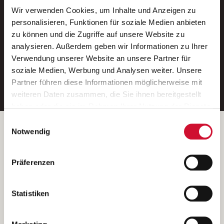
Wir verwenden Cookies, um Inhalte und Anzeigen zu
Neue Stellen per E-Mail.
personalisieren, Funktionen für soziale Medien anbieten
zu können und die Zugriffe auf unsere Website zu
Ein kostenloser Service von AWO
analysieren. Außerdem geben wir Informationen zu Ihrer
Jobs.
Verwendung unserer Website an unsere Partner für
soziale Medien, Werbung und Analysen weiter. Unsere
E-Mail-Adresse eintragen
Partner führen diese Informationen möglicherweise mit
weiteren Daten zusammen, die Sie ihnen bereitgestellt
haben oder die sie im Rahmen Ihrer Nutzung der Dienste
gesammelt haben.
Einwilligungsauswahl
Wenn Sie auf „Cookies zulassen“ klicken, so stimmen
Betreiber der Webseite
Notwendig
Sie der Speicherung sämtlicher Cookies zu. Sie können
Garitz Bewirtschaftungsbetriebe GmbH
Ihre Einwilligung selbstverständlich jederzeit widerrufen,
Kantstraße 45a
Präferenzen
indem Sie die Cookie-Einstellungen aufrufen und diese
97074 Würzburg
abändern. Weitere Informationen finden Sie in
(Ein Tochterunternehmen des AWO Bezirksverbandes Unterfranken
unserer
Datenschutzerklärung
.
Statistiken
e.V.)
Bitte senden Sie an diese Anschrift keine Bewerbungen.