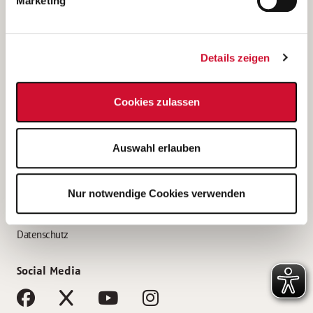
Marketing
Bewerbungstipps
Bewerbung als Altenpfleger*in
Details zeigen
Bewerbung als Krankenpfleger*in
Bewerbung als Altenpflegehelfer*in
Cookies zulassen
Bewerbung als Erzieher*in
Service
Auswahl erlauben
AWO Gliederungen nach Bundesland
Stellenangebote nach Bundesländern
Nur notwendige Cookies verwenden
Sitemap
Impressum
Datenschutz
Social Media