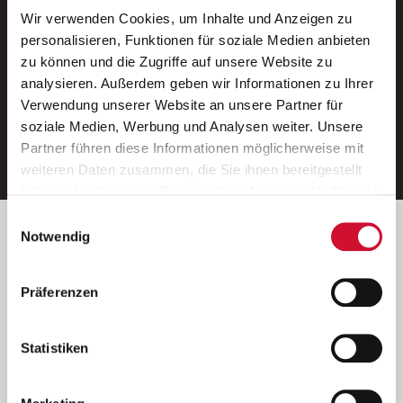
Wir verwenden Cookies, um Inhalte und Anzeigen zu
Neue Stellen per E-Mail.
personalisieren, Funktionen für soziale Medien anbieten
zu können und die Zugriffe auf unsere Website zu
Ein kostenloser Service von AWO
analysieren. Außerdem geben wir Informationen zu Ihrer
Jobs.
Verwendung unserer Website an unsere Partner für
soziale Medien, Werbung und Analysen weiter. Unsere
E-Mail-Adresse eintragen
Partner führen diese Informationen möglicherweise mit
weiteren Daten zusammen, die Sie ihnen bereitgestellt
haben oder die sie im Rahmen Ihrer Nutzung der Dienste
gesammelt haben.
Einwilligungsauswahl
Wenn Sie auf „Cookies zulassen“ klicken, so stimmen
Betreiber der Webseite
Notwendig
Sie der Speicherung sämtlicher Cookies zu. Sie können
Garitz Bewirtschaftungsbetriebe GmbH
Ihre Einwilligung selbstverständlich jederzeit widerrufen,
Kantstraße 45a
Präferenzen
indem Sie die Cookie-Einstellungen aufrufen und diese
97074 Würzburg
abändern. Weitere Informationen finden Sie in
(Ein Tochterunternehmen des AWO Bezirksverbandes Unterfranken
unserer
Datenschutzerklärung
.
Statistiken
e.V.)
Bitte senden Sie an diese Anschrift keine Bewerbungen.