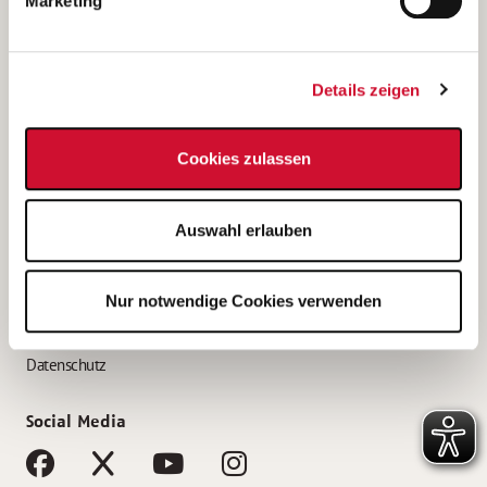
Marketing
Bewerbungstipps
Bewerbung als Altenpfleger*in
Details zeigen
Bewerbung als Krankenpfleger*in
Bewerbung als Altenpflegehelfer*in
Cookies zulassen
Bewerbung als Erzieher*in
Service
Auswahl erlauben
AWO Gliederungen nach Bundesland
Stellenangebote nach Bundesländern
Nur notwendige Cookies verwenden
Sitemap
Impressum
Datenschutz
Social Media