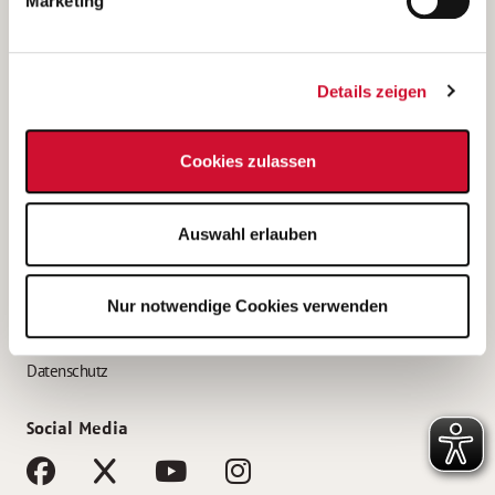
Marketing
Bewerbungstipps
Bewerbung als Altenpfleger*in
Details zeigen
Bewerbung als Krankenpfleger*in
Bewerbung als Altenpflegehelfer*in
Cookies zulassen
Bewerbung als Erzieher*in
Service
Auswahl erlauben
AWO Gliederungen nach Bundesland
Stellenangebote nach Bundesländern
Nur notwendige Cookies verwenden
Sitemap
Impressum
Datenschutz
Social Media