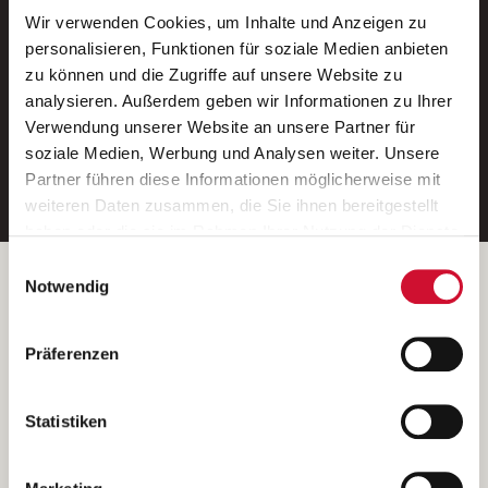
Wir verwenden Cookies, um Inhalte und Anzeigen zu
Neue Stellen per E-Mail.
personalisieren, Funktionen für soziale Medien anbieten
zu können und die Zugriffe auf unsere Website zu
Ein kostenloser Service von AWO
analysieren. Außerdem geben wir Informationen zu Ihrer
Jobs.
Verwendung unserer Website an unsere Partner für
soziale Medien, Werbung und Analysen weiter. Unsere
E-Mail-Adresse eintragen
Partner führen diese Informationen möglicherweise mit
weiteren Daten zusammen, die Sie ihnen bereitgestellt
haben oder die sie im Rahmen Ihrer Nutzung der Dienste
gesammelt haben.
Einwilligungsauswahl
Wenn Sie auf „Cookies zulassen“ klicken, so stimmen
Betreiber der Webseite
Notwendig
Sie der Speicherung sämtlicher Cookies zu. Sie können
Garitz Bewirtschaftungsbetriebe GmbH
Ihre Einwilligung selbstverständlich jederzeit widerrufen,
Kantstraße 45a
Präferenzen
indem Sie die Cookie-Einstellungen aufrufen und diese
97074 Würzburg
abändern. Weitere Informationen finden Sie in
(Ein Tochterunternehmen des AWO Bezirksverbandes Unterfranken
unserer
Datenschutzerklärung
.
Statistiken
e.V.)
Bitte senden Sie an diese Anschrift keine Bewerbungen.