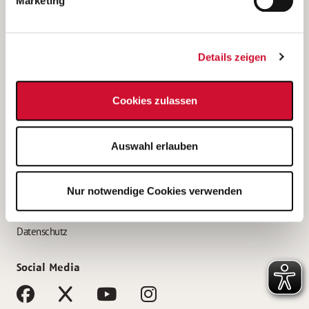
Marketing
Bewerbungstipps
Bewerbung als Altenpfleger*in
Details zeigen
Bewerbung als Krankenpfleger*in
Bewerbung als Altenpflegehelfer*in
Cookies zulassen
Bewerbung als Erzieher*in
Service
Auswahl erlauben
AWO Gliederungen nach Bundesland
Stellenangebote nach Bundesländern
Nur notwendige Cookies verwenden
Sitemap
Impressum
Datenschutz
Social Media