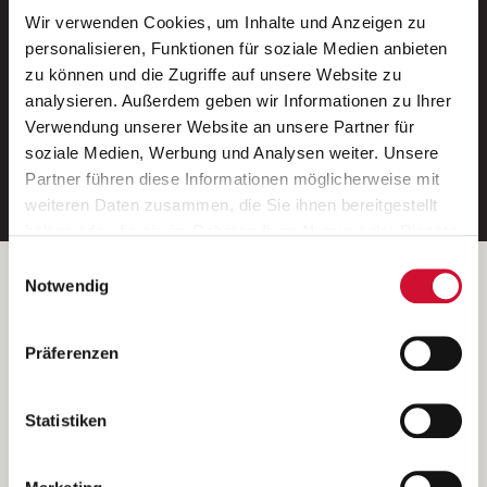
Wir verwenden Cookies, um Inhalte und Anzeigen zu
Neue Stellen per E-Mail.
personalisieren, Funktionen für soziale Medien anbieten
zu können und die Zugriffe auf unsere Website zu
Ein kostenloser Service von AWO
analysieren. Außerdem geben wir Informationen zu Ihrer
Jobs.
Verwendung unserer Website an unsere Partner für
soziale Medien, Werbung und Analysen weiter. Unsere
E-Mail-Adresse eintragen
Partner führen diese Informationen möglicherweise mit
weiteren Daten zusammen, die Sie ihnen bereitgestellt
haben oder die sie im Rahmen Ihrer Nutzung der Dienste
gesammelt haben.
Einwilligungsauswahl
Wenn Sie auf „Cookies zulassen“ klicken, so stimmen
Betreiber der Webseite
Notwendig
Sie der Speicherung sämtlicher Cookies zu. Sie können
Garitz Bewirtschaftungsbetriebe GmbH
Ihre Einwilligung selbstverständlich jederzeit widerrufen,
Kantstraße 45a
Präferenzen
indem Sie die Cookie-Einstellungen aufrufen und diese
97074 Würzburg
abändern. Weitere Informationen finden Sie in
(Ein Tochterunternehmen des AWO Bezirksverbandes Unterfranken
unserer
Datenschutzerklärung
.
Statistiken
e.V.)
Bitte senden Sie an diese Anschrift keine Bewerbungen.