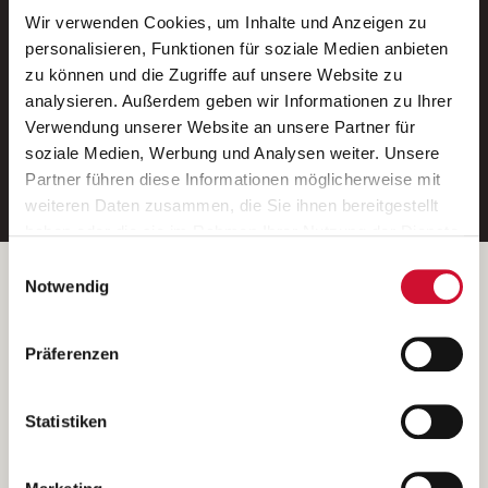
Wir verwenden Cookies, um Inhalte und Anzeigen zu
Neue Stellen per E-Mail.
personalisieren, Funktionen für soziale Medien anbieten
zu können und die Zugriffe auf unsere Website zu
Ein kostenloser Service von AWO
analysieren. Außerdem geben wir Informationen zu Ihrer
Jobs.
Verwendung unserer Website an unsere Partner für
soziale Medien, Werbung und Analysen weiter. Unsere
E-Mail-Adresse eintragen
Partner führen diese Informationen möglicherweise mit
weiteren Daten zusammen, die Sie ihnen bereitgestellt
haben oder die sie im Rahmen Ihrer Nutzung der Dienste
gesammelt haben.
Einwilligungsauswahl
Wenn Sie auf „Cookies zulassen“ klicken, so stimmen
Betreiber der Webseite
Notwendig
Sie der Speicherung sämtlicher Cookies zu. Sie können
Garitz Bewirtschaftungsbetriebe GmbH
Ihre Einwilligung selbstverständlich jederzeit widerrufen,
Kantstraße 45a
Präferenzen
indem Sie die Cookie-Einstellungen aufrufen und diese
97074 Würzburg
abändern. Weitere Informationen finden Sie in
(Ein Tochterunternehmen des AWO Bezirksverbandes Unterfranken
unserer
Datenschutzerklärung
.
Statistiken
e.V.)
Bitte senden Sie an diese Anschrift keine Bewerbungen.