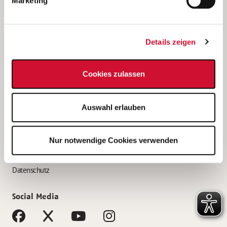
Marketing
Bewerbungstipps
Bewerbung als Altenpfleger*in
Details zeigen
Bewerbung als Krankenpfleger*in
Bewerbung als Altenpflegehelfer*in
Cookies zulassen
Bewerbung als Erzieher*in
Service
Auswahl erlauben
AWO Gliederungen nach Bundesland
Stellenangebote nach Bundesländern
Nur notwendige Cookies verwenden
Sitemap
Impressum
Datenschutz
Social Media