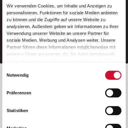
Wir verwenden Cookies, um Inhalte und Anzeigen zu
Neue Stellen per E-Mail.
personalisieren, Funktionen für soziale Medien anbieten
zu können und die Zugriffe auf unsere Website zu
Ein kostenloser Service von AWO
analysieren. Außerdem geben wir Informationen zu Ihrer
Jobs.
Verwendung unserer Website an unsere Partner für
soziale Medien, Werbung und Analysen weiter. Unsere
E-Mail-Adresse eintragen
Partner führen diese Informationen möglicherweise mit
weiteren Daten zusammen, die Sie ihnen bereitgestellt
haben oder die sie im Rahmen Ihrer Nutzung der Dienste
gesammelt haben.
Einwilligungsauswahl
Wenn Sie auf „Cookies zulassen“ klicken, so stimmen
Betreiber der Webseite
Notwendig
Sie der Speicherung sämtlicher Cookies zu. Sie können
Garitz Bewirtschaftungsbetriebe GmbH
Ihre Einwilligung selbstverständlich jederzeit widerrufen,
Kantstraße 45a
Präferenzen
indem Sie die Cookie-Einstellungen aufrufen und diese
97074 Würzburg
abändern. Weitere Informationen finden Sie in
(Ein Tochterunternehmen des AWO Bezirksverbandes Unterfranken
unserer
Datenschutzerklärung
.
Statistiken
e.V.)
Bitte senden Sie an diese Anschrift keine Bewerbungen.