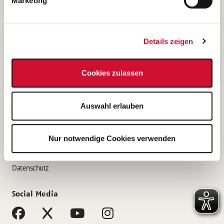
Marketing
Bewerbungstipps
Bewerbung als Altenpfleger*in
Details zeigen
Bewerbung als Krankenpfleger*in
Bewerbung als Altenpflegehelfer*in
Cookies zulassen
Bewerbung als Erzieher*in
Service
Auswahl erlauben
AWO Gliederungen nach Bundesland
Stellenangebote nach Bundesländern
Nur notwendige Cookies verwenden
Sitemap
Impressum
Datenschutz
Social Media