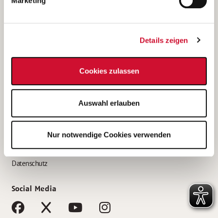
Marketing
Bewerbungstipps
Bewerbung als Altenpfleger*in
Details zeigen
Bewerbung als Krankenpfleger*in
Bewerbung als Altenpflegehelfer*in
Cookies zulassen
Bewerbung als Erzieher*in
Service
Auswahl erlauben
AWO Gliederungen nach Bundesland
Stellenangebote nach Bundesländern
Nur notwendige Cookies verwenden
Sitemap
Impressum
Datenschutz
Social Media