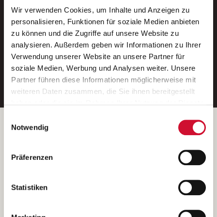
Wir verwenden Cookies, um Inhalte und Anzeigen zu
Neue Stellen per E-Mail.
personalisieren, Funktionen für soziale Medien anbieten
zu können und die Zugriffe auf unsere Website zu
Ein kostenloser Service von AWO
analysieren. Außerdem geben wir Informationen zu Ihrer
Jobs.
Verwendung unserer Website an unsere Partner für
soziale Medien, Werbung und Analysen weiter. Unsere
E-Mail-Adresse eintragen
Partner führen diese Informationen möglicherweise mit
weiteren Daten zusammen, die Sie ihnen bereitgestellt
haben oder die sie im Rahmen Ihrer Nutzung der Dienste
gesammelt haben.
Einwilligungsauswahl
Wenn Sie auf „Cookies zulassen“ klicken, so stimmen
Betreiber der Webseite
Notwendig
Sie der Speicherung sämtlicher Cookies zu. Sie können
Garitz Bewirtschaftungsbetriebe GmbH
Ihre Einwilligung selbstverständlich jederzeit widerrufen,
Kantstraße 45a
Präferenzen
indem Sie die Cookie-Einstellungen aufrufen und diese
97074 Würzburg
abändern. Weitere Informationen finden Sie in
(Ein Tochterunternehmen des AWO Bezirksverbandes Unterfranken
unserer
Datenschutzerklärung
.
Statistiken
e.V.)
Bitte senden Sie an diese Anschrift keine Bewerbungen.