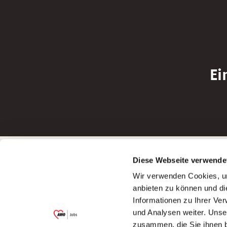
Ei
Betreiber der Webseite
Bewerbun
Diese Webseite verwende
Garitz Bewirtschaftungsbetriebe GmbH
Bewerbung a
Wir verwenden Cookies, um
Kantstraße 45a
Bewerbung a
anbieten zu können und di
97074 Würzburg
Bewerbung a
Informationen zu Ihrer Ve
(Ein Tochterunternehmen des AWO
Bewerbung a
und Analysen weiter. Unse
Bezirksverbandes Unterfranken e.V.)
zusammen, die Sie ihnen b