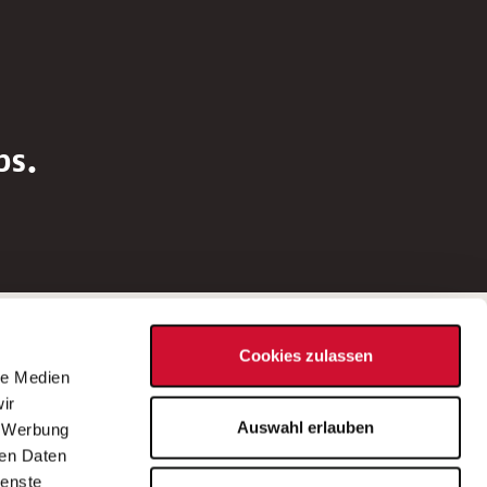
bs.
Social Media
Cookies zulassen
d
le Medien
rn
ir
Bei Fragen zu einer Stellenausschreibung
Auswahl erlauben
, Werbung
wenden Sie sich bitte an die*den in der
ren Daten
Stellenausschreibung genannte*n
ienste