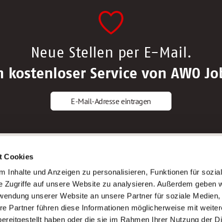
Neue Stellen per E-Mail.
n kostenloser Service von AWO Jo
E-Mail-Adresse eintragen
gstipps
Service
t Cookies
ls Altenpfleger*in
AWO Gliederungen nach Bundeslan
 Inhalte und Anzeigen zu personalisieren, Funktionen für sozia
ls Krankenpfleger*in
Stellenangebote nach Bundeslände
e Zugriffe auf unsere Website zu analysieren. Außerdem geben w
ls Altenpflegehelfer*in
Sitemap
rwendung unserer Website an unsere Partner für soziale Medien
ls Erzieher*in
Impressum
re Partner führen diese Informationen möglicherweise mit weite
Datenschutz
ereitgestellt haben oder die sie im Rahmen Ihrer Nutzung der D