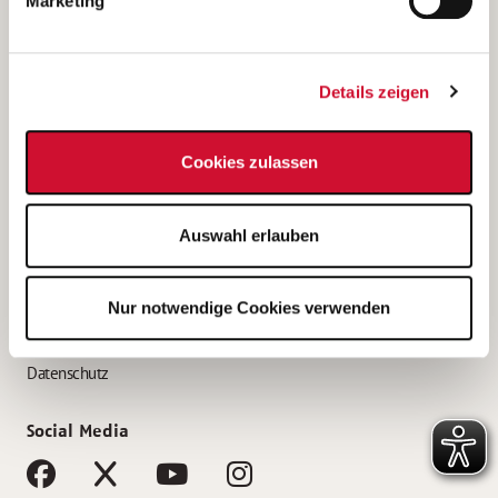
Marketing
Bewerbungstipps
Bewerbung als Altenpfleger*in
Details zeigen
Bewerbung als Krankenpfleger*in
Bewerbung als Altenpflegehelfer*in
Cookies zulassen
Bewerbung als Erzieher*in
Service
Auswahl erlauben
AWO Gliederungen nach Bundesland
Stellenangebote nach Bundesländern
Nur notwendige Cookies verwenden
Sitemap
Impressum
Datenschutz
Social Media