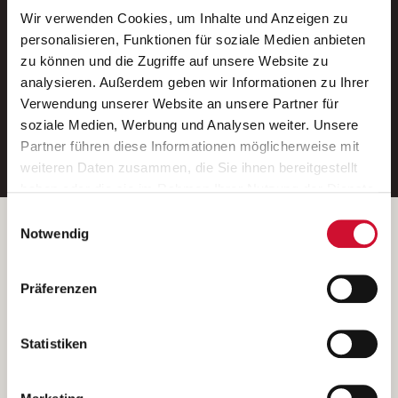
Wir verwenden Cookies, um Inhalte und Anzeigen zu
Neue Stellen per E-Mail.
personalisieren, Funktionen für soziale Medien anbieten
zu können und die Zugriffe auf unsere Website zu
Ein kostenloser Service von AWO
analysieren. Außerdem geben wir Informationen zu Ihrer
Jobs.
Verwendung unserer Website an unsere Partner für
soziale Medien, Werbung und Analysen weiter. Unsere
E-Mail-Adresse eintragen
Partner führen diese Informationen möglicherweise mit
weiteren Daten zusammen, die Sie ihnen bereitgestellt
haben oder die sie im Rahmen Ihrer Nutzung der Dienste
gesammelt haben.
Einwilligungsauswahl
Wenn Sie auf „Cookies zulassen“ klicken, so stimmen
Betreiber der Webseite
Notwendig
Sie der Speicherung sämtlicher Cookies zu. Sie können
Garitz Bewirtschaftungsbetriebe GmbH
Ihre Einwilligung selbstverständlich jederzeit widerrufen,
Kantstraße 45a
Präferenzen
indem Sie die Cookie-Einstellungen aufrufen und diese
97074 Würzburg
abändern. Weitere Informationen finden Sie in
(Ein Tochterunternehmen des AWO Bezirksverbandes Unterfranken
unserer
Datenschutzerklärung
.
Statistiken
e.V.)
Bitte senden Sie an diese Anschrift keine Bewerbungen.