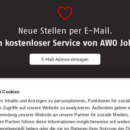
Neue Stellen per E-Mail.
n kostenloser Service von AWO Jo
E-Mail-Adresse eintragen
gstipps
Service
t Cookies
ls Altenpfleger*in
AWO Gliederungen nach Bundeslan
 Inhalte und Anzeigen zu personalisieren, Funktionen für sozia
ls Krankenpfleger*in
Stellenangebote nach Bundeslände
e Zugriffe auf unsere Website zu analysieren. Außerdem geben w
ls Altenpflegehelfer*in
Sitemap
rwendung unserer Website an unsere Partner für soziale Medien
ls Erzieher*in
Impressum
re Partner führen diese Informationen möglicherweise mit weite
Datenschutz
ereitgestellt haben oder die sie im Rahmen Ihrer Nutzung der D