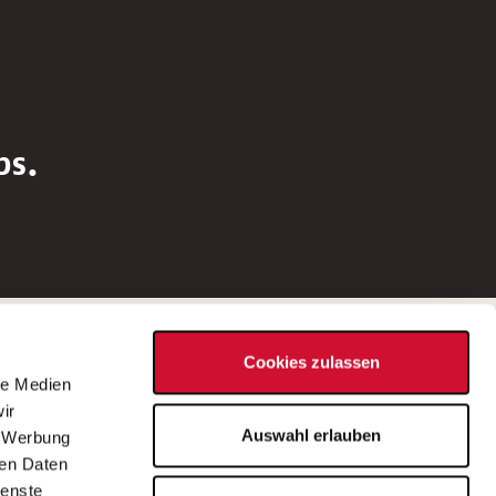
bs.
Social Media
Cookies zulassen
d
le Medien
rn
ir
Bei Fragen zu einer Stellenausschreibung
Auswahl erlauben
, Werbung
wenden Sie sich bitte an die*den in der
ren Daten
Stellenausschreibung genannte*n
ienste