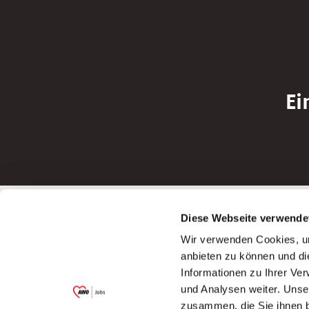
Ei
Betreiber der Webseite
Bewerbun
Diese Webseite verwende
Garitz Bewirtschaftungsbetriebe GmbH
Bewerbung a
Wir verwenden Cookies, um
Kantstraße 45a
Bewerbung a
anbieten zu können und di
97074 Würzburg
Bewerbung a
Informationen zu Ihrer Ve
(Ein Tochterunternehmen des AWO
Bewerbung a
und Analysen weiter. Unse
Bezirksverbandes Unterfranken e.V.)
zusammen, die Sie ihnen b