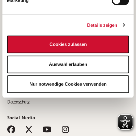
Marketing
Bewerbungstipps
Bewerbung als Altenpfleger*in
Details zeigen
Bewerbung als Krankenpfleger*in
Bewerbung als Altenpflegehelfer*in
Cookies zulassen
Bewerbung als Erzieher*in
Service
Auswahl erlauben
AWO Gliederungen nach Bundesland
Stellenangebote nach Bundesländern
Nur notwendige Cookies verwenden
Sitemap
Impressum
Datenschutz
Social Media