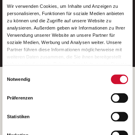
Wir verwenden Cookies, um Inhalte und Anzeigen zu
Neue Stellen per E-Mail.
personalisieren, Funktionen für soziale Medien anbieten
zu können und die Zugriffe auf unsere Website zu
Ein kostenloser Service von AWO
analysieren. Außerdem geben wir Informationen zu Ihrer
Jobs.
Verwendung unserer Website an unsere Partner für
soziale Medien, Werbung und Analysen weiter. Unsere
E-Mail-Adresse eintragen
Partner führen diese Informationen möglicherweise mit
weiteren Daten zusammen, die Sie ihnen bereitgestellt
haben oder die sie im Rahmen Ihrer Nutzung der Dienste
gesammelt haben.
Einwilligungsauswahl
Wenn Sie auf „Cookies zulassen“ klicken, so stimmen
Betreiber der Webseite
Notwendig
Sie der Speicherung sämtlicher Cookies zu. Sie können
Garitz Bewirtschaftungsbetriebe GmbH
Ihre Einwilligung selbstverständlich jederzeit widerrufen,
Kantstraße 45a
Präferenzen
indem Sie die Cookie-Einstellungen aufrufen und diese
97074 Würzburg
abändern. Weitere Informationen finden Sie in
(Ein Tochterunternehmen des AWO Bezirksverbandes Unterfranken
unserer
Datenschutzerklärung
.
Statistiken
e.V.)
Bitte senden Sie an diese Anschrift keine Bewerbungen.