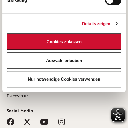
Marketing
Bewerbungstipps
Bewerbung als Altenpfleger*in
Details zeigen
Bewerbung als Krankenpfleger*in
Bewerbung als Altenpflegehelfer*in
Cookies zulassen
Bewerbung als Erzieher*in
Service
Auswahl erlauben
AWO Gliederungen nach Bundesland
Stellenangebote nach Bundesländern
Nur notwendige Cookies verwenden
Sitemap
Impressum
Datenschutz
Social Media