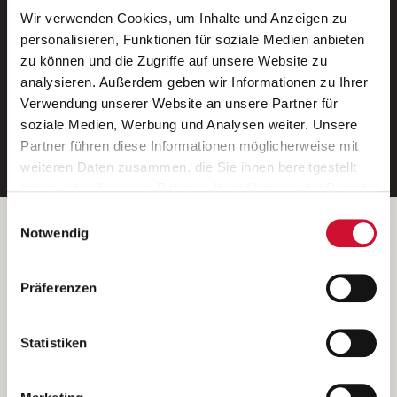
Wir verwenden Cookies, um Inhalte und Anzeigen zu
Neue Stellen per E-Mail.
personalisieren, Funktionen für soziale Medien anbieten
zu können und die Zugriffe auf unsere Website zu
Ein kostenloser Service von AWO
analysieren. Außerdem geben wir Informationen zu Ihrer
Jobs.
Verwendung unserer Website an unsere Partner für
soziale Medien, Werbung und Analysen weiter. Unsere
E-Mail-Adresse eintragen
Partner führen diese Informationen möglicherweise mit
weiteren Daten zusammen, die Sie ihnen bereitgestellt
haben oder die sie im Rahmen Ihrer Nutzung der Dienste
gesammelt haben.
Einwilligungsauswahl
Wenn Sie auf „Cookies zulassen“ klicken, so stimmen
Betreiber der Webseite
Notwendig
Sie der Speicherung sämtlicher Cookies zu. Sie können
Garitz Bewirtschaftungsbetriebe GmbH
Ihre Einwilligung selbstverständlich jederzeit widerrufen,
Kantstraße 45a
Präferenzen
indem Sie die Cookie-Einstellungen aufrufen und diese
97074 Würzburg
abändern. Weitere Informationen finden Sie in
(Ein Tochterunternehmen des AWO Bezirksverbandes Unterfranken
unserer
Datenschutzerklärung
.
Statistiken
e.V.)
Bitte senden Sie an diese Anschrift keine Bewerbungen.