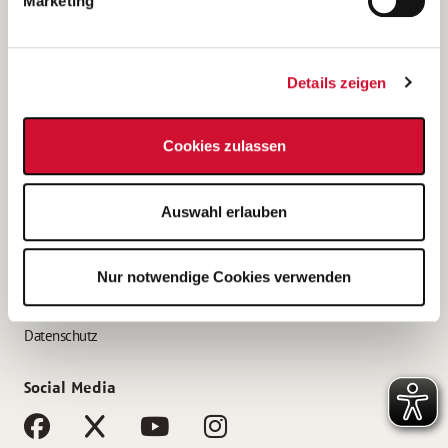
Marketing
Bewerbungstipps
Bewerbung als Altenpfleger*in
Details zeigen
Bewerbung als Krankenpfleger*in
Bewerbung als Altenpflegehelfer*in
Cookies zulassen
Bewerbung als Erzieher*in
Service
Auswahl erlauben
AWO Gliederungen nach Bundesland
Stellenangebote nach Bundesländern
Nur notwendige Cookies verwenden
Sitemap
Impressum
Datenschutz
Social Media