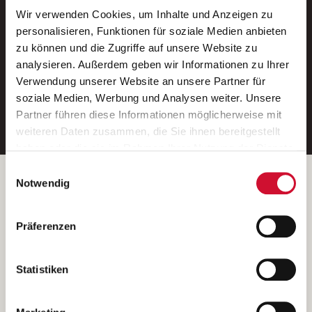
Wir verwenden Cookies, um Inhalte und Anzeigen zu
Neue Stellen per E-Mail.
personalisieren, Funktionen für soziale Medien anbieten
zu können und die Zugriffe auf unsere Website zu
Ein kostenloser Service von AWO
analysieren. Außerdem geben wir Informationen zu Ihrer
Jobs.
Verwendung unserer Website an unsere Partner für
soziale Medien, Werbung und Analysen weiter. Unsere
E-Mail-Adresse eintragen
Partner führen diese Informationen möglicherweise mit
weiteren Daten zusammen, die Sie ihnen bereitgestellt
haben oder die sie im Rahmen Ihrer Nutzung der Dienste
gesammelt haben.
Einwilligungsauswahl
Wenn Sie auf „Cookies zulassen“ klicken, so stimmen
Betreiber der Webseite
Notwendig
Sie der Speicherung sämtlicher Cookies zu. Sie können
Garitz Bewirtschaftungsbetriebe GmbH
Ihre Einwilligung selbstverständlich jederzeit widerrufen,
Kantstraße 45a
Präferenzen
indem Sie die Cookie-Einstellungen aufrufen und diese
97074 Würzburg
abändern. Weitere Informationen finden Sie in
(Ein Tochterunternehmen des AWO Bezirksverbandes Unterfranken
unserer
Datenschutzerklärung
.
Statistiken
e.V.)
Bitte senden Sie an diese Anschrift keine Bewerbungen.