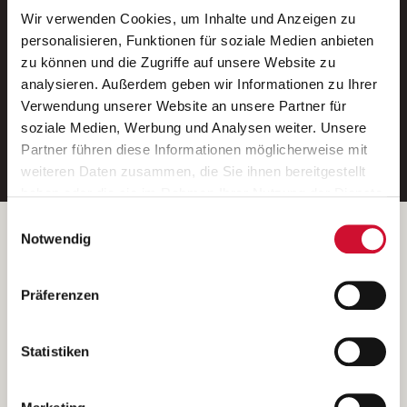
Wir verwenden Cookies, um Inhalte und Anzeigen zu
Neue Stellen per E-Mail.
personalisieren, Funktionen für soziale Medien anbieten
zu können und die Zugriffe auf unsere Website zu
Ein kostenloser Service von AWO
analysieren. Außerdem geben wir Informationen zu Ihrer
Jobs.
Verwendung unserer Website an unsere Partner für
soziale Medien, Werbung und Analysen weiter. Unsere
E-Mail-Adresse eintragen
Partner führen diese Informationen möglicherweise mit
weiteren Daten zusammen, die Sie ihnen bereitgestellt
haben oder die sie im Rahmen Ihrer Nutzung der Dienste
gesammelt haben.
Einwilligungsauswahl
Wenn Sie auf „Cookies zulassen“ klicken, so stimmen
Betreiber der Webseite
Notwendig
Sie der Speicherung sämtlicher Cookies zu. Sie können
Garitz Bewirtschaftungsbetriebe GmbH
Ihre Einwilligung selbstverständlich jederzeit widerrufen,
Kantstraße 45a
Präferenzen
indem Sie die Cookie-Einstellungen aufrufen und diese
97074 Würzburg
abändern. Weitere Informationen finden Sie in
(Ein Tochterunternehmen des AWO Bezirksverbandes Unterfranken
unserer
Datenschutzerklärung
.
Statistiken
e.V.)
Bitte senden Sie an diese Anschrift keine Bewerbungen.