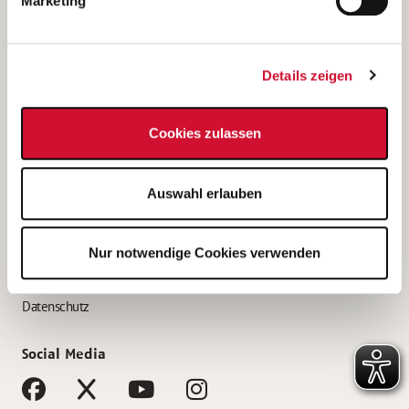
Marketing
Bewerbungstipps
Bewerbung als Altenpfleger*in
Details zeigen
Bewerbung als Krankenpfleger*in
Bewerbung als Altenpflegehelfer*in
Cookies zulassen
Bewerbung als Erzieher*in
Service
Auswahl erlauben
AWO Gliederungen nach Bundesland
Stellenangebote nach Bundesländern
Nur notwendige Cookies verwenden
Sitemap
Impressum
Datenschutz
Social Media