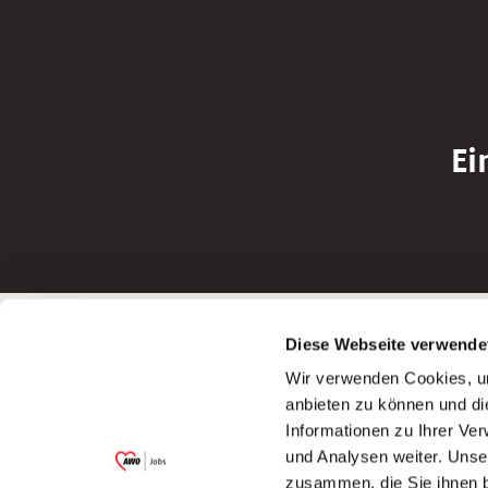
Ei
Betreiber der Webseite
Bewerbun
Diese Webseite verwende
Garitz Bewirtschaftungsbetriebe GmbH
Bewerbung a
Wir verwenden Cookies, um
Kantstraße 45a
Bewerbung a
anbieten zu können und di
97074 Würzburg
Bewerbung a
Informationen zu Ihrer Ve
(Ein Tochterunternehmen des AWO
Bewerbung a
und Analysen weiter. Unse
Bezirksverbandes Unterfranken e.V.)
zusammen, die Sie ihnen b