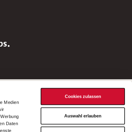
bs.
Social Media
Cookies zulassen
d
le Medien
rn
ir
Bei Fragen zu einer Stellenausschreibung
Auswahl erlauben
, Werbung
wenden Sie sich bitte an die*den in der
ren Daten
Stellenausschreibung genannte*n
ienste