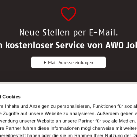
Neue Stellen per E-Mail.
n kostenloser Service von AWO Jo
E-Mail-Adresse eintragen
gstipps
Service
t Cookies
ls Altenpfleger*in
AWO Gliederungen nach Bundeslan
 Inhalte und Anzeigen zu personalisieren, Funktionen für sozia
ls Krankenpfleger*in
Stellenangebote nach Bundeslände
e Zugriffe auf unsere Website zu analysieren. Außerdem geben w
ls Altenpflegehelfer*in
Sitemap
rwendung unserer Website an unsere Partner für soziale Medien
ls Erzieher*in
Impressum
re Partner führen diese Informationen möglicherweise mit weite
Datenschutz
ereitgestellt haben oder die sie im Rahmen Ihrer Nutzung der D