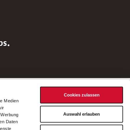
bs.
Social Media
Cookies zulassen
d
le Medien
rn
ir
Bei Fragen zu einer Stellenausschreibung
Auswahl erlauben
, Werbung
wenden Sie sich bitte an die*den in der
ren Daten
Stellenausschreibung genannte*n
ienste