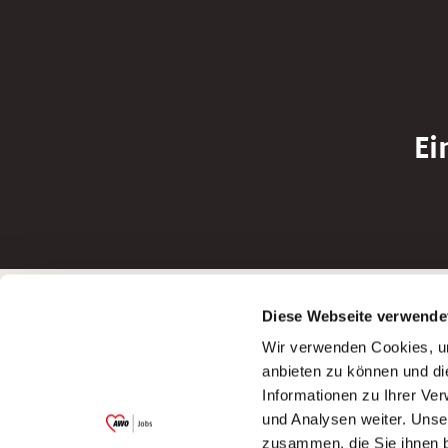
Ei
Betreiber der Webseite
Bewerbun
Diese Webseite verwende
Garitz Bewirtschaftungsbetriebe GmbH
Bewerbung a
Wir verwenden Cookies, um
Kantstraße 45a
Bewerbung a
anbieten zu können und di
97074 Würzburg
Bewerbung a
Informationen zu Ihrer Ve
(Ein Tochterunternehmen des AWO
Bewerbung a
und Analysen weiter. Unse
Bezirksverbandes Unterfranken e.V.)
zusammen, die Sie ihnen b