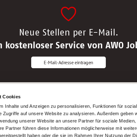
Neue Stellen per E-Mail.
n kostenloser Service von AWO Jo
E-Mail-Adresse eintragen
gstipps
Service
t Cookies
ls Altenpfleger*in
AWO Gliederungen nach Bundeslan
 Inhalte und Anzeigen zu personalisieren, Funktionen für sozia
ls Krankenpfleger*in
Stellenangebote nach Bundeslände
e Zugriffe auf unsere Website zu analysieren. Außerdem geben w
ls Altenpflegehelfer*in
Sitemap
rwendung unserer Website an unsere Partner für soziale Medien
ls Erzieher*in
Impressum
re Partner führen diese Informationen möglicherweise mit weite
Datenschutz
ereitgestellt haben oder die sie im Rahmen Ihrer Nutzung der D