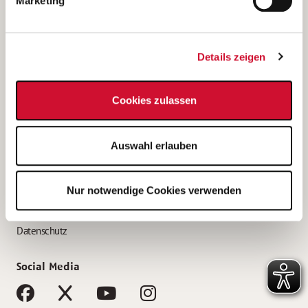
Marketing
Bewerbungstipps
Bewerbung als Altenpfleger*in
Details zeigen
Bewerbung als Krankenpfleger*in
Bewerbung als Altenpflegehelfer*in
Cookies zulassen
Bewerbung als Erzieher*in
Service
Auswahl erlauben
AWO Gliederungen nach Bundesland
Stellenangebote nach Bundesländern
Nur notwendige Cookies verwenden
Sitemap
Impressum
Datenschutz
Social Media