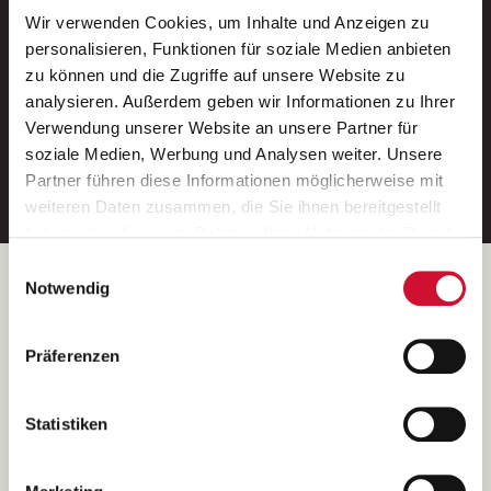
Wir verwenden Cookies, um Inhalte und Anzeigen zu
Neue Stellen per E-Mail.
personalisieren, Funktionen für soziale Medien anbieten
zu können und die Zugriffe auf unsere Website zu
Ein kostenloser Service von AWO
analysieren. Außerdem geben wir Informationen zu Ihrer
Jobs.
Verwendung unserer Website an unsere Partner für
soziale Medien, Werbung und Analysen weiter. Unsere
E-Mail-Adresse eintragen
Partner führen diese Informationen möglicherweise mit
weiteren Daten zusammen, die Sie ihnen bereitgestellt
haben oder die sie im Rahmen Ihrer Nutzung der Dienste
gesammelt haben.
Einwilligungsauswahl
Wenn Sie auf „Cookies zulassen“ klicken, so stimmen
Betreiber der Webseite
Notwendig
Sie der Speicherung sämtlicher Cookies zu. Sie können
Garitz Bewirtschaftungsbetriebe GmbH
Ihre Einwilligung selbstverständlich jederzeit widerrufen,
Kantstraße 45a
Präferenzen
indem Sie die Cookie-Einstellungen aufrufen und diese
97074 Würzburg
abändern. Weitere Informationen finden Sie in
(Ein Tochterunternehmen des AWO Bezirksverbandes Unterfranken
unserer
Datenschutzerklärung
.
Statistiken
e.V.)
Bitte senden Sie an diese Anschrift keine Bewerbungen.