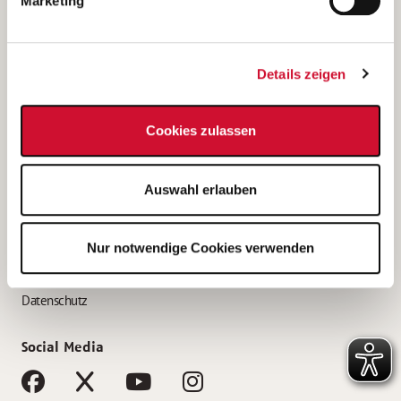
Marketing
Bewerbungstipps
Bewerbung als Altenpfleger*in
Details zeigen
Bewerbung als Krankenpfleger*in
Bewerbung als Altenpflegehelfer*in
Cookies zulassen
Bewerbung als Erzieher*in
Service
Auswahl erlauben
AWO Gliederungen nach Bundesland
Stellenangebote nach Bundesländern
Nur notwendige Cookies verwenden
Sitemap
Impressum
Datenschutz
Social Media