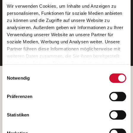
Wir verwenden Cookies, um Inhalte und Anzeigen zu
Neue Stellen per E-Mail.
personalisieren, Funktionen für soziale Medien anbieten
zu können und die Zugriffe auf unsere Website zu
Ein kostenloser Service von AWO
analysieren. Außerdem geben wir Informationen zu Ihrer
Jobs.
Verwendung unserer Website an unsere Partner für
soziale Medien, Werbung und Analysen weiter. Unsere
E-Mail-Adresse eintragen
Partner führen diese Informationen möglicherweise mit
weiteren Daten zusammen, die Sie ihnen bereitgestellt
haben oder die sie im Rahmen Ihrer Nutzung der Dienste
gesammelt haben.
Einwilligungsauswahl
Wenn Sie auf „Cookies zulassen“ klicken, so stimmen
Betreiber der Webseite
Notwendig
Sie der Speicherung sämtlicher Cookies zu. Sie können
Garitz Bewirtschaftungsbetriebe GmbH
Ihre Einwilligung selbstverständlich jederzeit widerrufen,
Kantstraße 45a
Präferenzen
indem Sie die Cookie-Einstellungen aufrufen und diese
97074 Würzburg
abändern. Weitere Informationen finden Sie in
(Ein Tochterunternehmen des AWO Bezirksverbandes Unterfranken
unserer
Datenschutzerklärung
.
Statistiken
e.V.)
Bitte senden Sie an diese Anschrift keine Bewerbungen.