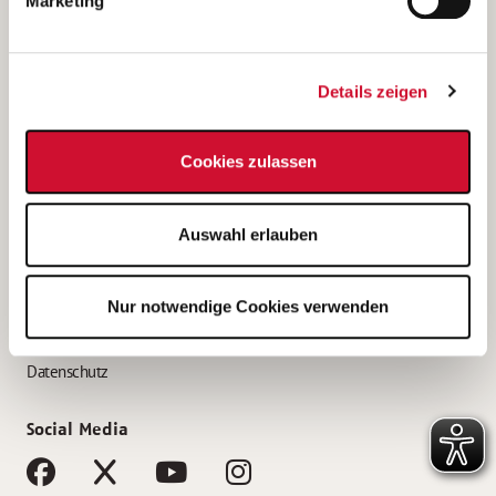
Marketing
Bewerbungstipps
Bewerbung als Altenpfleger*in
Details zeigen
Bewerbung als Krankenpfleger*in
Bewerbung als Altenpflegehelfer*in
Cookies zulassen
Bewerbung als Erzieher*in
Service
Auswahl erlauben
AWO Gliederungen nach Bundesland
Stellenangebote nach Bundesländern
Nur notwendige Cookies verwenden
Sitemap
Impressum
Datenschutz
Social Media