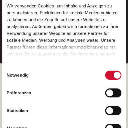
Wir verwenden Cookies, um Inhalte und Anzeigen zu
Neue Stellen per E-Mail.
personalisieren, Funktionen für soziale Medien anbieten
zu können und die Zugriffe auf unsere Website zu
Ein kostenloser Service von AWO
analysieren. Außerdem geben wir Informationen zu Ihrer
Jobs.
Verwendung unserer Website an unsere Partner für
soziale Medien, Werbung und Analysen weiter. Unsere
E-Mail-Adresse eintragen
Partner führen diese Informationen möglicherweise mit
weiteren Daten zusammen, die Sie ihnen bereitgestellt
haben oder die sie im Rahmen Ihrer Nutzung der Dienste
gesammelt haben.
Einwilligungsauswahl
Wenn Sie auf „Cookies zulassen“ klicken, so stimmen
Betreiber der Webseite
Notwendig
Sie der Speicherung sämtlicher Cookies zu. Sie können
Garitz Bewirtschaftungsbetriebe GmbH
Ihre Einwilligung selbstverständlich jederzeit widerrufen,
Kantstraße 45a
Präferenzen
indem Sie die Cookie-Einstellungen aufrufen und diese
97074 Würzburg
abändern. Weitere Informationen finden Sie in
(Ein Tochterunternehmen des AWO Bezirksverbandes Unterfranken
unserer
Datenschutzerklärung
.
Statistiken
e.V.)
Bitte senden Sie an diese Anschrift keine Bewerbungen.