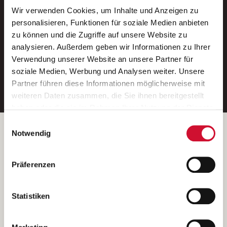
Wir verwenden Cookies, um Inhalte und Anzeigen zu
Neue Stellen per E-Mail.
personalisieren, Funktionen für soziale Medien anbieten
zu können und die Zugriffe auf unsere Website zu
Ein kostenloser Service von AWO
analysieren. Außerdem geben wir Informationen zu Ihrer
Jobs.
Verwendung unserer Website an unsere Partner für
soziale Medien, Werbung und Analysen weiter. Unsere
E-Mail-Adresse eintragen
Partner führen diese Informationen möglicherweise mit
weiteren Daten zusammen, die Sie ihnen bereitgestellt
haben oder die sie im Rahmen Ihrer Nutzung der Dienste
gesammelt haben.
Einwilligungsauswahl
Wenn Sie auf „Cookies zulassen“ klicken, so stimmen
Betreiber der Webseite
Notwendig
Sie der Speicherung sämtlicher Cookies zu. Sie können
Garitz Bewirtschaftungsbetriebe GmbH
Ihre Einwilligung selbstverständlich jederzeit widerrufen,
Kantstraße 45a
Präferenzen
indem Sie die Cookie-Einstellungen aufrufen und diese
97074 Würzburg
abändern. Weitere Informationen finden Sie in
(Ein Tochterunternehmen des AWO Bezirksverbandes Unterfranken
unserer
Datenschutzerklärung
.
Statistiken
e.V.)
Bitte senden Sie an diese Anschrift keine Bewerbungen.