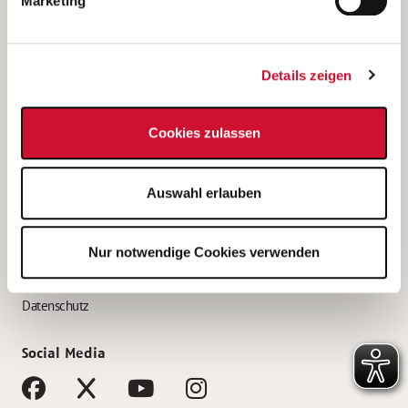
Marketing
Bewerbungstipps
Bewerbung als Altenpfleger*in
Details zeigen
Bewerbung als Krankenpfleger*in
Bewerbung als Altenpflegehelfer*in
Cookies zulassen
Bewerbung als Erzieher*in
Service
Auswahl erlauben
AWO Gliederungen nach Bundesland
Stellenangebote nach Bundesländern
Nur notwendige Cookies verwenden
Sitemap
Impressum
Datenschutz
Social Media