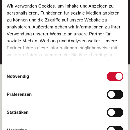
Wir verwenden Cookies, um Inhalte und Anzeigen zu
Neue Stellen per E-Mail.
personalisieren, Funktionen für soziale Medien anbieten
zu können und die Zugriffe auf unsere Website zu
Ein kostenloser Service von AWO
analysieren. Außerdem geben wir Informationen zu Ihrer
Jobs.
Verwendung unserer Website an unsere Partner für
soziale Medien, Werbung und Analysen weiter. Unsere
E-Mail-Adresse eintragen
Partner führen diese Informationen möglicherweise mit
weiteren Daten zusammen, die Sie ihnen bereitgestellt
haben oder die sie im Rahmen Ihrer Nutzung der Dienste
gesammelt haben.
Einwilligungsauswahl
Wenn Sie auf „Cookies zulassen“ klicken, so stimmen
Betreiber der Webseite
Notwendig
Sie der Speicherung sämtlicher Cookies zu. Sie können
Garitz Bewirtschaftungsbetriebe GmbH
Ihre Einwilligung selbstverständlich jederzeit widerrufen,
Kantstraße 45a
Präferenzen
indem Sie die Cookie-Einstellungen aufrufen und diese
97074 Würzburg
abändern. Weitere Informationen finden Sie in
(Ein Tochterunternehmen des AWO Bezirksverbandes Unterfranken
unserer
Datenschutzerklärung
.
Statistiken
e.V.)
Bitte senden Sie an diese Anschrift keine Bewerbungen.