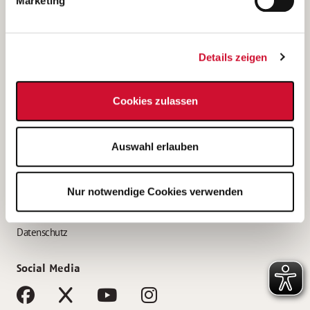
Marketing
Bewerbungstipps
Bewerbung als Altenpfleger*in
Details zeigen
Bewerbung als Krankenpfleger*in
Bewerbung als Altenpflegehelfer*in
Cookies zulassen
Bewerbung als Erzieher*in
Service
Auswahl erlauben
AWO Gliederungen nach Bundesland
Stellenangebote nach Bundesländern
Nur notwendige Cookies verwenden
Sitemap
Impressum
Datenschutz
Social Media