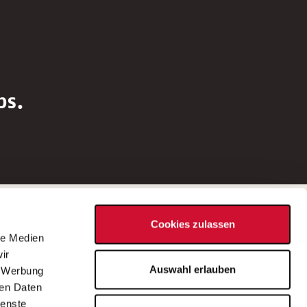
bs.
Social Media
Cookies zulassen
d
le Medien
rn
ir
Bei Fragen zu einer Stellenausschreibung
Auswahl erlauben
, Werbung
wenden Sie sich bitte an die*den in der
ren Daten
Stellenausschreibung genannte*n
ienste