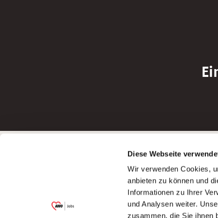
Ei
Betreiber der Webseite
Bewerbun
Diese Webseite verwende
Garitz Bewirtschaftungsbetriebe GmbH
Bewerbung a
Wir verwenden Cookies, um
Kantstraße 45a
Bewerbung a
anbieten zu können und di
97074 Würzburg
Bewerbung a
Informationen zu Ihrer Ve
(Ein Tochterunternehmen des AWO
Bewerbung a
und Analysen weiter. Unse
Bezirksverbandes Unterfranken e.V.)
zusammen, die Sie ihnen b