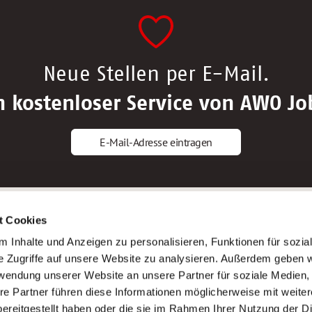
Neue Stellen per E-Mail.
n kostenloser Service von AWO Jo
E-Mail-Adresse eintragen
gstipps
Service
t Cookies
ls Altenpfleger*in
AWO Gliederungen nach Bundeslan
 Inhalte und Anzeigen zu personalisieren, Funktionen für sozia
ls Krankenpfleger*in
Stellenangebote nach Bundeslände
e Zugriffe auf unsere Website zu analysieren. Außerdem geben w
ls Altenpflegehelfer*in
Sitemap
rwendung unserer Website an unsere Partner für soziale Medien
ls Erzieher*in
Impressum
re Partner führen diese Informationen möglicherweise mit weite
Datenschutz
ereitgestellt haben oder die sie im Rahmen Ihrer Nutzung der D