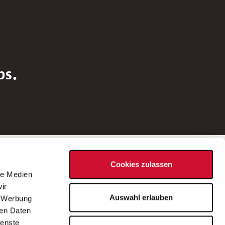
bs.
Social Media
Cookies zulassen
d
le Medien
rn
ir
Bei Fragen zu einer Stellenausschreibung
Auswahl erlauben
, Werbung
wenden Sie sich bitte an die*den in der
ren Daten
Stellenausschreibung genannte*n
ienste