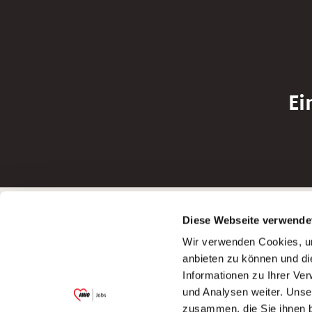
Ei
Betreiber der Webseite
Bewerbun
Diese Webseite verwende
Garitz Bewirtschaftungsbetriebe GmbH
Bewerbung a
Wir verwenden Cookies, um
Kantstraße 45a
Bewerbung a
anbieten zu können und di
97074 Würzburg
Bewerbung a
Informationen zu Ihrer Ve
(Ein Tochterunternehmen des AWO
Bewerbung a
und Analysen weiter. Unse
Bezirksverbandes Unterfranken e.V.)
zusammen, die Sie ihnen b