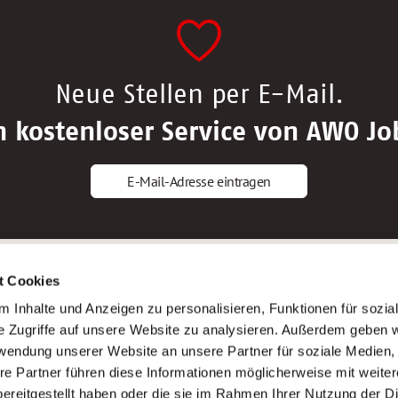
Neue Stellen per E-Mail.
n kostenloser Service von AWO Jo
E-Mail-Adresse eintragen
gstipps
Service
t Cookies
ls Altenpfleger*in
AWO Gliederungen nach Bundeslan
 Inhalte und Anzeigen zu personalisieren, Funktionen für sozia
ls Krankenpfleger*in
Stellenangebote nach Bundeslände
e Zugriffe auf unsere Website zu analysieren. Außerdem geben w
ls Altenpflegehelfer*in
Sitemap
rwendung unserer Website an unsere Partner für soziale Medien
ls Erzieher*in
Impressum
re Partner führen diese Informationen möglicherweise mit weite
Datenschutz
ereitgestellt haben oder die sie im Rahmen Ihrer Nutzung der D