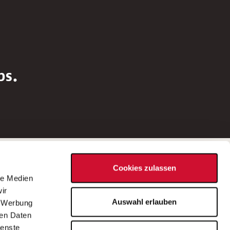
bs.
Social Media
Cookies zulassen
d
le Medien
rn
ir
Bei Fragen zu einer Stellenausschreibung
Auswahl erlauben
, Werbung
wenden Sie sich bitte an die*den in der
ren Daten
Stellenausschreibung genannte*n
ienste