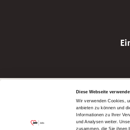
Ei
Betreiber der Webseite
Bewerbun
Diese Webseite verwende
Garitz Bewirtschaftungsbetriebe GmbH
Bewerbung a
Wir verwenden Cookies, um
Kantstraße 45a
Bewerbung a
anbieten zu können und di
97074 Würzburg
Bewerbung a
Informationen zu Ihrer Ve
(Ein Tochterunternehmen des AWO
Bewerbung a
und Analysen weiter. Unse
Bezirksverbandes Unterfranken e.V.)
zusammen, die Sie ihnen b