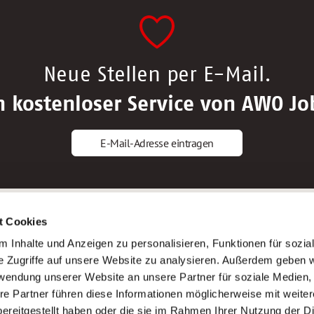
Neue Stellen per E-Mail.
n kostenloser Service von AWO Jo
E-Mail-Adresse eintragen
gstipps
Service
t Cookies
ls Altenpfleger*in
AWO Gliederungen nach Bundeslan
 Inhalte und Anzeigen zu personalisieren, Funktionen für sozia
ls Krankenpfleger*in
Stellenangebote nach Bundeslände
e Zugriffe auf unsere Website zu analysieren. Außerdem geben w
ls Altenpflegehelfer*in
Sitemap
rwendung unserer Website an unsere Partner für soziale Medien
ls Erzieher*in
Impressum
re Partner führen diese Informationen möglicherweise mit weite
Datenschutz
ereitgestellt haben oder die sie im Rahmen Ihrer Nutzung der D