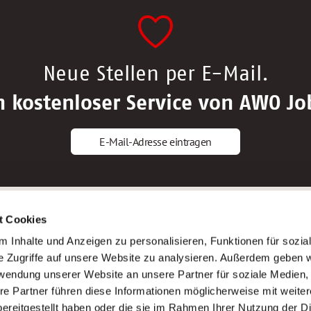
Neue Stellen per E-Mail.
n kostenloser Service von AWO Jo
E-Mail-Adresse eintragen
gstipps
Service
t Cookies
ls Altenpfleger*in
AWO Gliederungen nach Bundeslan
 Inhalte und Anzeigen zu personalisieren, Funktionen für sozia
ls Krankenpfleger*in
Stellenangebote nach Bundeslände
e Zugriffe auf unsere Website zu analysieren. Außerdem geben w
ls Altenpflegehelfer*in
Sitemap
rwendung unserer Website an unsere Partner für soziale Medien
ls Erzieher*in
Impressum
re Partner führen diese Informationen möglicherweise mit weite
Datenschutz
ereitgestellt haben oder die sie im Rahmen Ihrer Nutzung der D