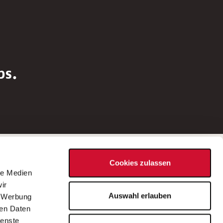
bs.
Social Media
Cookies zulassen
d
le Medien
rn
ir
Bei Fragen zu einer Stellenausschreibung
Auswahl erlauben
, Werbung
wenden Sie sich bitte an die*den in der
ren Daten
Stellenausschreibung genannte*n
ienste