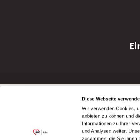
Ei
Betreiber der Webseite
Bewerbun
Diese Webseite verwende
Garitz Bewirtschaftungsbetriebe GmbH
Bewerbung a
Wir verwenden Cookies, um
Kantstraße 45a
Bewerbung a
anbieten zu können und di
97074 Würzburg
Bewerbung a
Informationen zu Ihrer Ve
(Ein Tochterunternehmen des AWO
Bewerbung a
und Analysen weiter. Unse
Bezirksverbandes Unterfranken e.V.)
zusammen, die Sie ihnen b