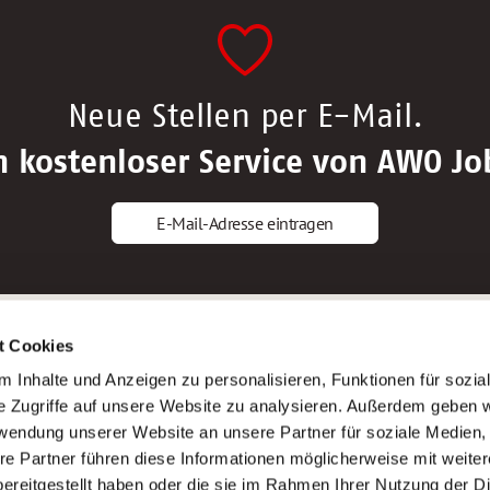
Neue Stellen per E-Mail.
n kostenloser Service von AWO Jo
E-Mail-Adresse eintragen
gstipps
Service
t Cookies
ls Altenpfleger*in
AWO Gliederungen nach Bundeslan
 Inhalte und Anzeigen zu personalisieren, Funktionen für sozia
ls Krankenpfleger*in
Stellenangebote nach Bundeslände
e Zugriffe auf unsere Website zu analysieren. Außerdem geben w
ls Altenpflegehelfer*in
Sitemap
rwendung unserer Website an unsere Partner für soziale Medien
ls Erzieher*in
Impressum
re Partner führen diese Informationen möglicherweise mit weite
Datenschutz
ereitgestellt haben oder die sie im Rahmen Ihrer Nutzung der D