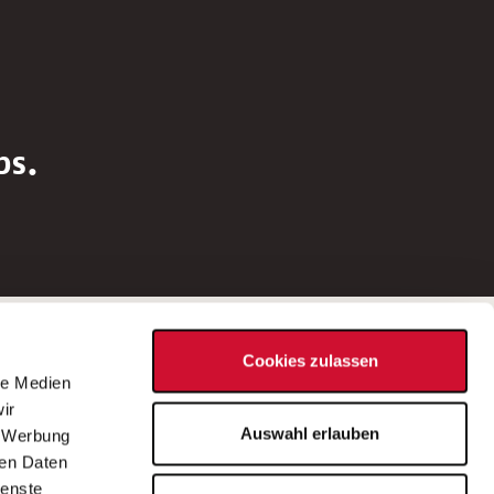
bs.
Social Media
Cookies zulassen
d
le Medien
rn
ir
Bei Fragen zu einer Stellenausschreibung
Auswahl erlauben
, Werbung
wenden Sie sich bitte an die*den in der
ren Daten
Stellenausschreibung genannte*n
ienste