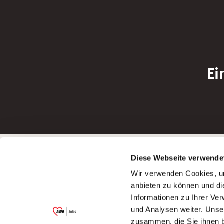
Ei
Betreiber der Webseite
Bewerbun
Diese Webseite verwende
Garitz Bewirtschaftungsbetriebe GmbH
Bewerbung a
Wir verwenden Cookies, um
Kantstraße 45a
Bewerbung a
anbieten zu können und di
97074 Würzburg
Bewerbung a
Informationen zu Ihrer Ve
(Ein Tochterunternehmen des AWO
Bewerbung a
und Analysen weiter. Unse
Bezirksverbandes Unterfranken e.V.)
zusammen, die Sie ihnen b