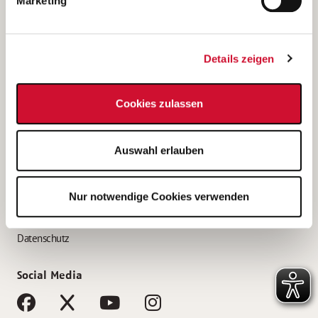
Marketing
Bewerbungstipps
Bewerbung als Altenpfleger*in
Details zeigen
Bewerbung als Krankenpfleger*in
Bewerbung als Altenpflegehelfer*in
Cookies zulassen
Bewerbung als Erzieher*in
Service
Auswahl erlauben
AWO Gliederungen nach Bundesland
Stellenangebote nach Bundesländern
Nur notwendige Cookies verwenden
Sitemap
Impressum
Datenschutz
Social Media