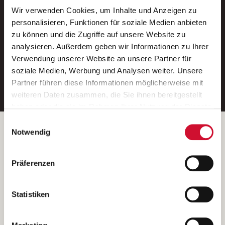
Wir verwenden Cookies, um Inhalte und Anzeigen zu
Neue Stellen per E-Mail.
personalisieren, Funktionen für soziale Medien anbieten
zu können und die Zugriffe auf unsere Website zu
Ein kostenloser Service von AWO
analysieren. Außerdem geben wir Informationen zu Ihrer
Jobs.
Verwendung unserer Website an unsere Partner für
soziale Medien, Werbung und Analysen weiter. Unsere
E-Mail-Adresse eintragen
Partner führen diese Informationen möglicherweise mit
weiteren Daten zusammen, die Sie ihnen bereitgestellt
haben oder die sie im Rahmen Ihrer Nutzung der Dienste
gesammelt haben.
Einwilligungsauswahl
Wenn Sie auf „Cookies zulassen“ klicken, so stimmen
Betreiber der Webseite
Notwendig
Sie der Speicherung sämtlicher Cookies zu. Sie können
Garitz Bewirtschaftungsbetriebe GmbH
Ihre Einwilligung selbstverständlich jederzeit widerrufen,
Kantstraße 45a
Präferenzen
indem Sie die Cookie-Einstellungen aufrufen und diese
97074 Würzburg
abändern. Weitere Informationen finden Sie in
(Ein Tochterunternehmen des AWO Bezirksverbandes Unterfranken
unserer
Datenschutzerklärung
.
Statistiken
e.V.)
Bitte senden Sie an diese Anschrift keine Bewerbungen.