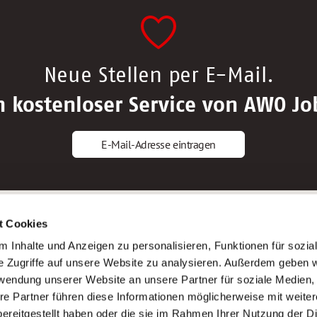
Neue Stellen per E-Mail.
n kostenloser Service von AWO Jo
E-Mail-Adresse eintragen
gstipps
Service
t Cookies
ls Altenpfleger*in
AWO Gliederungen nach Bundeslan
 Inhalte und Anzeigen zu personalisieren, Funktionen für sozia
ls Krankenpfleger*in
Stellenangebote nach Bundeslände
e Zugriffe auf unsere Website zu analysieren. Außerdem geben w
ls Altenpflegehelfer*in
Sitemap
rwendung unserer Website an unsere Partner für soziale Medien
ls Erzieher*in
Impressum
re Partner führen diese Informationen möglicherweise mit weite
Datenschutz
ereitgestellt haben oder die sie im Rahmen Ihrer Nutzung der D