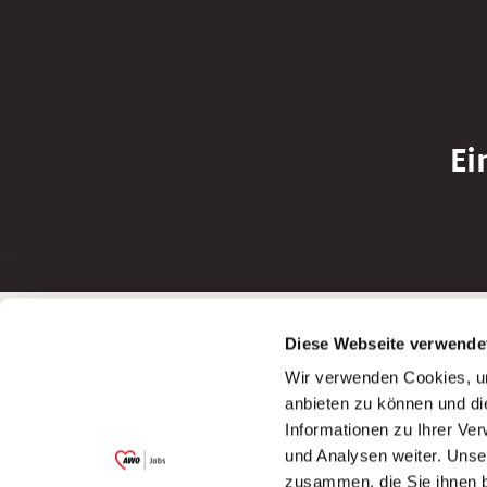
Ei
Betreiber der Webseite
Bewerbun
Diese Webseite verwende
Garitz Bewirtschaftungsbetriebe GmbH
Bewerbung a
Wir verwenden Cookies, um
Kantstraße 45a
Bewerbung a
anbieten zu können und di
97074 Würzburg
Bewerbung a
Informationen zu Ihrer Ve
(Ein Tochterunternehmen des AWO
Bewerbung a
und Analysen weiter. Unse
Bezirksverbandes Unterfranken e.V.)
zusammen, die Sie ihnen b