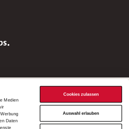
bs.
Social Media
Cookies zulassen
d
le Medien
rn
ir
Bei Fragen zu einer Stellenausschreibung
Auswahl erlauben
, Werbung
wenden Sie sich bitte an die*den in der
ren Daten
Stellenausschreibung genannte*n
ienste