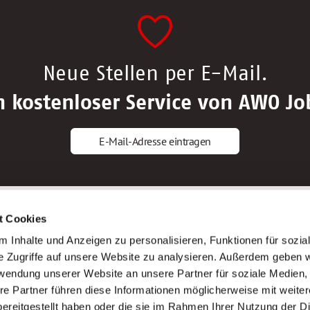
Neue Stellen per E-Mail.
n kostenloser Service von AWO Jo
E-Mail-Adresse eintragen
gstipps
Service
t Cookies
ls Altenpfleger*in
AWO Gliederungen nach Bundeslan
 Inhalte und Anzeigen zu personalisieren, Funktionen für sozia
ls Krankenpfleger*in
Stellenangebote nach Bundeslände
e Zugriffe auf unsere Website zu analysieren. Außerdem geben w
ls Altenpflegehelfer*in
Sitemap
rwendung unserer Website an unsere Partner für soziale Medien
ls Erzieher*in
Impressum
re Partner führen diese Informationen möglicherweise mit weite
Datenschutz
ereitgestellt haben oder die sie im Rahmen Ihrer Nutzung der D