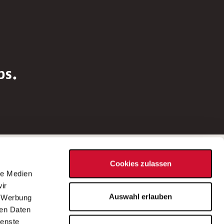
bs.
Social Media
Cookies zulassen
d
le Medien
rn
ir
Bei Fragen zu einer Stellenausschreibung
Auswahl erlauben
, Werbung
wenden Sie sich bitte an die*den in der
ren Daten
Stellenausschreibung genannte*n
ienste