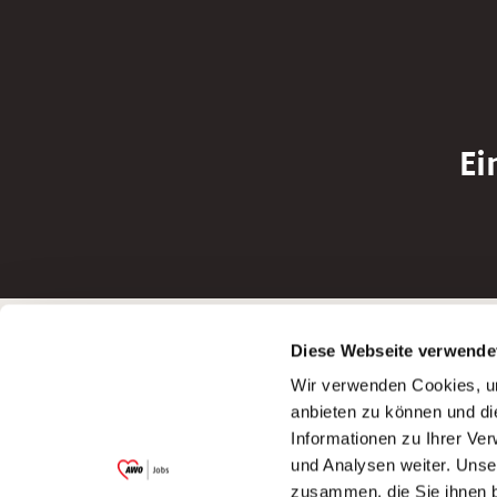
Ei
Betreiber der Webseite
Bewerbun
Diese Webseite verwende
Garitz Bewirtschaftungsbetriebe GmbH
Bewerbung a
Wir verwenden Cookies, um
Kantstraße 45a
Bewerbung a
anbieten zu können und di
97074 Würzburg
Bewerbung a
Informationen zu Ihrer Ve
(Ein Tochterunternehmen des AWO
Bewerbung a
und Analysen weiter. Unse
Bezirksverbandes Unterfranken e.V.)
zusammen, die Sie ihnen b