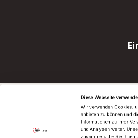
Ei
Betreiber der Webseite
Bewerbun
Diese Webseite verwende
Garitz Bewirtschaftungsbetriebe GmbH
Bewerbung a
Wir verwenden Cookies, um
Kantstraße 45a
Bewerbung a
anbieten zu können und di
97074 Würzburg
Bewerbung a
Informationen zu Ihrer Ve
(Ein Tochterunternehmen des AWO
Bewerbung a
und Analysen weiter. Unse
Bezirksverbandes Unterfranken e.V.)
zusammen, die Sie ihnen b