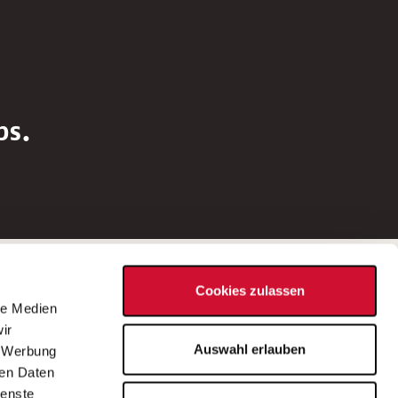
bs.
Social Media
Cookies zulassen
d
le Medien
rn
ir
Bei Fragen zu einer Stellenausschreibung
Auswahl erlauben
, Werbung
wenden Sie sich bitte an die*den in der
ren Daten
Stellenausschreibung genannte*n
ienste