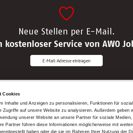
Neue Stellen per E-Mail.
n kostenloser Service von AWO Jo
E-Mail-Adresse eintragen
gstipps
Service
t Cookies
ls Altenpfleger*in
AWO Gliederungen nach Bundeslan
 Inhalte und Anzeigen zu personalisieren, Funktionen für sozia
ls Krankenpfleger*in
Stellenangebote nach Bundeslände
e Zugriffe auf unsere Website zu analysieren. Außerdem geben w
ls Altenpflegehelfer*in
Sitemap
rwendung unserer Website an unsere Partner für soziale Medien
ls Erzieher*in
Impressum
re Partner führen diese Informationen möglicherweise mit weite
Datenschutz
ereitgestellt haben oder die sie im Rahmen Ihrer Nutzung der D