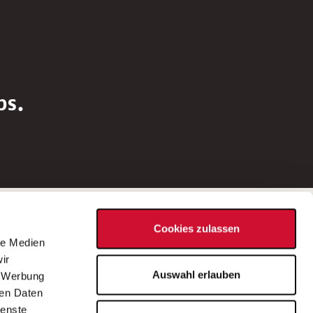
bs.
Social Media
Cookies zulassen
d
le Medien
rn
ir
Bei Fragen zu einer Stellenausschreibung
Auswahl erlauben
, Werbung
wenden Sie sich bitte an die*den in der
ren Daten
Stellenausschreibung genannte*n
ienste