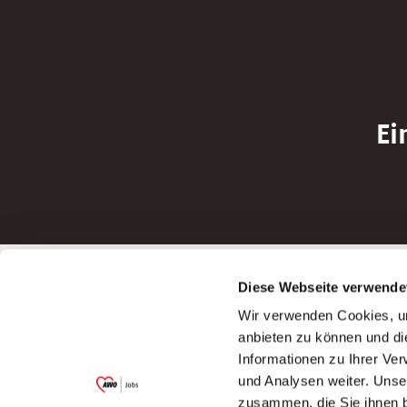
Ei
Betreiber der Webseite
Bewerbun
Diese Webseite verwende
Garitz Bewirtschaftungsbetriebe GmbH
Bewerbung a
Wir verwenden Cookies, um
Kantstraße 45a
Bewerbung a
anbieten zu können und di
97074 Würzburg
Bewerbung a
Informationen zu Ihrer Ve
(Ein Tochterunternehmen des AWO
Bewerbung a
und Analysen weiter. Unse
Bezirksverbandes Unterfranken e.V.)
zusammen, die Sie ihnen b