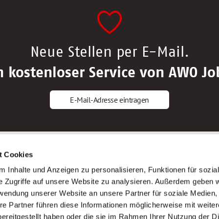
Neue Stellen per E-Mail.
n kostenloser Service von AWO Jo
E-Mail-Adresse eintragen
gstipps
Service
t Cookies
ls Altenpfleger*in
AWO Gliederungen nach Bundeslan
 Inhalte und Anzeigen zu personalisieren, Funktionen für sozia
ls Krankenpfleger*in
Stellenangebote nach Bundeslände
e Zugriffe auf unsere Website zu analysieren. Außerdem geben w
ls Altenpflegehelfer*in
Sitemap
rwendung unserer Website an unsere Partner für soziale Medien
ls Erzieher*in
Impressum
re Partner führen diese Informationen möglicherweise mit weite
Datenschutz
ereitgestellt haben oder die sie im Rahmen Ihrer Nutzung der D