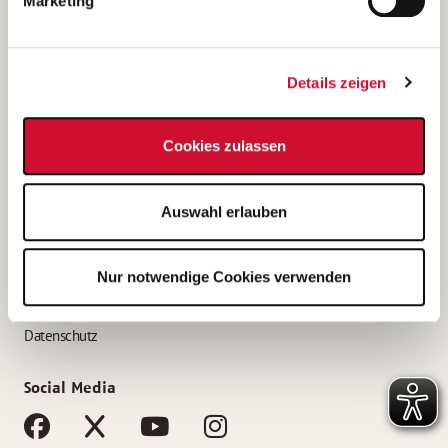
Marketing
Bewerbungstipps
Bewerbung als Altenpfleger*in
Details zeigen
Bewerbung als Krankenpfleger*in
Bewerbung als Altenpflegehelfer*in
Cookies zulassen
Bewerbung als Erzieher*in
Service
Auswahl erlauben
AWO Gliederungen nach Bundesland
Stellenangebote nach Bundesländern
Nur notwendige Cookies verwenden
Sitemap
Impressum
Datenschutz
Social Media