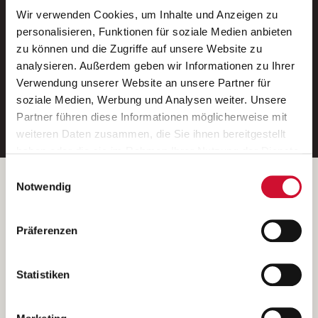
Wir verwenden Cookies, um Inhalte und Anzeigen zu
Neue Stellen per E-Mail.
personalisieren, Funktionen für soziale Medien anbieten
zu können und die Zugriffe auf unsere Website zu
Ein kostenloser Service von AWO
analysieren. Außerdem geben wir Informationen zu Ihrer
Jobs.
Verwendung unserer Website an unsere Partner für
soziale Medien, Werbung und Analysen weiter. Unsere
E-Mail-Adresse eintragen
Partner führen diese Informationen möglicherweise mit
weiteren Daten zusammen, die Sie ihnen bereitgestellt
haben oder die sie im Rahmen Ihrer Nutzung der Dienste
gesammelt haben.
Einwilligungsauswahl
Wenn Sie auf „Cookies zulassen“ klicken, so stimmen
Betreiber der Webseite
Notwendig
Sie der Speicherung sämtlicher Cookies zu. Sie können
Garitz Bewirtschaftungsbetriebe GmbH
Ihre Einwilligung selbstverständlich jederzeit widerrufen,
Kantstraße 45a
Präferenzen
indem Sie die Cookie-Einstellungen aufrufen und diese
97074 Würzburg
abändern. Weitere Informationen finden Sie in
(Ein Tochterunternehmen des AWO Bezirksverbandes Unterfranken
unserer
Datenschutzerklärung
.
Statistiken
e.V.)
Bitte senden Sie an diese Anschrift keine Bewerbungen.