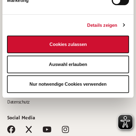
Marketing
Bewerbungstipps
Bewerbung als Altenpfleger*in
Details zeigen
Bewerbung als Krankenpfleger*in
Bewerbung als Altenpflegehelfer*in
Cookies zulassen
Bewerbung als Erzieher*in
Service
Auswahl erlauben
AWO Gliederungen nach Bundesland
Stellenangebote nach Bundesländern
Nur notwendige Cookies verwenden
Sitemap
Impressum
Datenschutz
Social Media