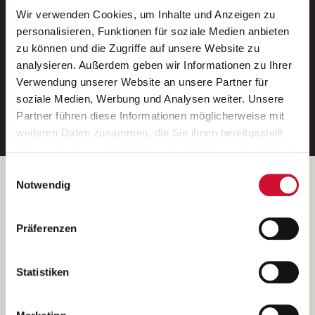
Wir verwenden Cookies, um Inhalte und Anzeigen zu
Neue Stellen per E-Mail.
personalisieren, Funktionen für soziale Medien anbieten
zu können und die Zugriffe auf unsere Website zu
Ein kostenloser Service von AWO
analysieren. Außerdem geben wir Informationen zu Ihrer
Jobs.
Verwendung unserer Website an unsere Partner für
soziale Medien, Werbung und Analysen weiter. Unsere
E-Mail-Adresse eintragen
Partner führen diese Informationen möglicherweise mit
weiteren Daten zusammen, die Sie ihnen bereitgestellt
haben oder die sie im Rahmen Ihrer Nutzung der Dienste
gesammelt haben.
Einwilligungsauswahl
Wenn Sie auf „Cookies zulassen“ klicken, so stimmen
Betreiber der Webseite
Notwendig
Sie der Speicherung sämtlicher Cookies zu. Sie können
Garitz Bewirtschaftungsbetriebe GmbH
Ihre Einwilligung selbstverständlich jederzeit widerrufen,
Kantstraße 45a
Präferenzen
indem Sie die Cookie-Einstellungen aufrufen und diese
97074 Würzburg
abändern. Weitere Informationen finden Sie in
(Ein Tochterunternehmen des AWO Bezirksverbandes Unterfranken
unserer
Datenschutzerklärung
.
Statistiken
e.V.)
Bitte senden Sie an diese Anschrift keine Bewerbungen.