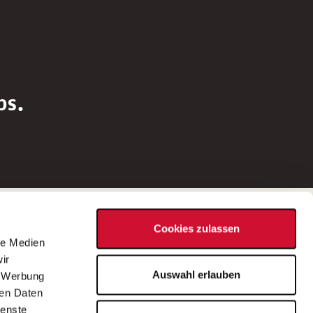
bs.
Social Media
Cookies zulassen
d
le Medien
rn
ir
Bei Fragen zu einer Stellenausschreibung
Auswahl erlauben
, Werbung
wenden Sie sich bitte an die*den in der
ren Daten
Stellenausschreibung genannte*n
ienste