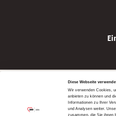
Ei
Betreiber der Webseite
Bewerbun
Diese Webseite verwende
Garitz Bewirtschaftungsbetriebe GmbH
Bewerbung a
Wir verwenden Cookies, um
Kantstraße 45a
Bewerbung a
anbieten zu können und di
97074 Würzburg
Bewerbung a
Informationen zu Ihrer Ve
(Ein Tochterunternehmen des AWO
Bewerbung a
und Analysen weiter. Unse
Bezirksverbandes Unterfranken e.V.)
zusammen, die Sie ihnen b