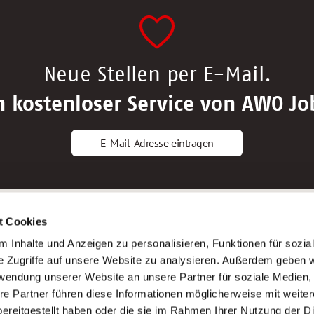
Neue Stellen per E-Mail.
n kostenloser Service von AWO Jo
E-Mail-Adresse eintragen
gstipps
Service
t Cookies
ls Altenpfleger*in
AWO Gliederungen nach Bundeslan
 Inhalte und Anzeigen zu personalisieren, Funktionen für sozia
ls Krankenpfleger*in
Stellenangebote nach Bundeslände
e Zugriffe auf unsere Website zu analysieren. Außerdem geben w
ls Altenpflegehelfer*in
Sitemap
rwendung unserer Website an unsere Partner für soziale Medien
ls Erzieher*in
Impressum
re Partner führen diese Informationen möglicherweise mit weite
Datenschutz
ereitgestellt haben oder die sie im Rahmen Ihrer Nutzung der D