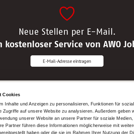
Neue Stellen per E-Mail.
n kostenloser Service von AWO Jo
E-Mail-Adresse eintragen
gstipps
Service
t Cookies
ls Altenpfleger*in
AWO Gliederungen nach Bundeslan
 Inhalte und Anzeigen zu personalisieren, Funktionen für sozia
ls Krankenpfleger*in
Stellenangebote nach Bundeslände
e Zugriffe auf unsere Website zu analysieren. Außerdem geben w
ls Altenpflegehelfer*in
Sitemap
rwendung unserer Website an unsere Partner für soziale Medien
ls Erzieher*in
Impressum
re Partner führen diese Informationen möglicherweise mit weite
Datenschutz
ereitgestellt haben oder die sie im Rahmen Ihrer Nutzung der D