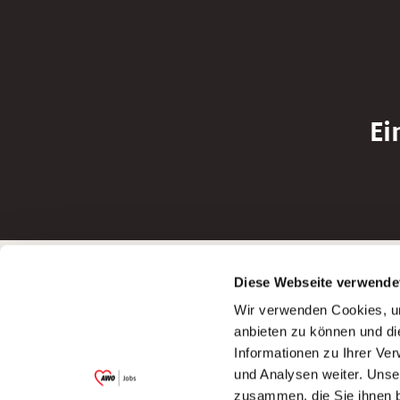
Ei
Betreiber der Webseite
Bewerbun
Diese Webseite verwende
Garitz Bewirtschaftungsbetriebe GmbH
Bewerbung a
Wir verwenden Cookies, um
Kantstraße 45a
Bewerbung a
anbieten zu können und di
97074 Würzburg
Bewerbung a
Informationen zu Ihrer Ve
(Ein Tochterunternehmen des AWO
Bewerbung a
und Analysen weiter. Unse
Bezirksverbandes Unterfranken e.V.)
zusammen, die Sie ihnen b