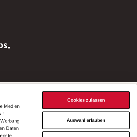
bs.
Social Media
Cookies zulassen
d
le Medien
rn
ir
Bei Fragen zu einer Stellenausschreibung
Auswahl erlauben
, Werbung
wenden Sie sich bitte an die*den in der
ren Daten
Stellenausschreibung genannte*n
ienste