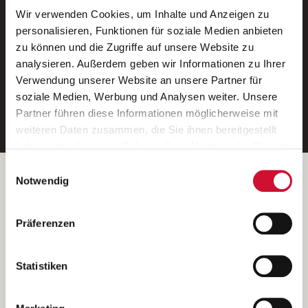
Wir verwenden Cookies, um Inhalte und Anzeigen zu
Neue Stellen per E-Mail.
personalisieren, Funktionen für soziale Medien anbieten
zu können und die Zugriffe auf unsere Website zu
Ein kostenloser Service von AWO
analysieren. Außerdem geben wir Informationen zu Ihrer
Jobs.
Verwendung unserer Website an unsere Partner für
soziale Medien, Werbung und Analysen weiter. Unsere
E-Mail-Adresse eintragen
Partner führen diese Informationen möglicherweise mit
weiteren Daten zusammen, die Sie ihnen bereitgestellt
haben oder die sie im Rahmen Ihrer Nutzung der Dienste
gesammelt haben.
Einwilligungsauswahl
Wenn Sie auf „Cookies zulassen“ klicken, so stimmen
Betreiber der Webseite
Notwendig
Sie der Speicherung sämtlicher Cookies zu. Sie können
Garitz Bewirtschaftungsbetriebe GmbH
Ihre Einwilligung selbstverständlich jederzeit widerrufen,
Kantstraße 45a
Präferenzen
indem Sie die Cookie-Einstellungen aufrufen und diese
97074 Würzburg
abändern. Weitere Informationen finden Sie in
(Ein Tochterunternehmen des AWO Bezirksverbandes Unterfranken
unserer
Datenschutzerklärung
.
Statistiken
e.V.)
Bitte senden Sie an diese Anschrift keine Bewerbungen.