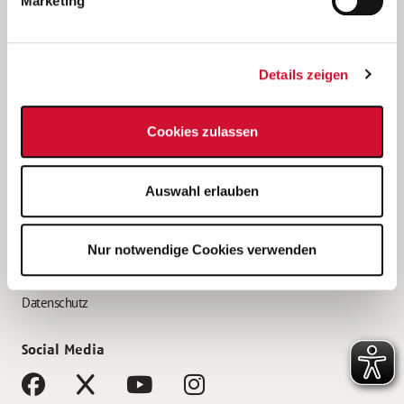
Marketing
Bewerbungstipps
Bewerbung als Altenpfleger*in
Details zeigen
Bewerbung als Krankenpfleger*in
Bewerbung als Altenpflegehelfer*in
Cookies zulassen
Bewerbung als Erzieher*in
Service
Auswahl erlauben
AWO Gliederungen nach Bundesland
Stellenangebote nach Bundesländern
Nur notwendige Cookies verwenden
Sitemap
Impressum
Datenschutz
Social Media