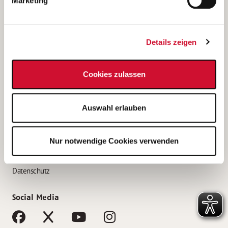
Marketing
Bewerbungstipps
Bewerbung als Altenpfleger*in
Details zeigen
Bewerbung als Krankenpfleger*in
Bewerbung als Altenpflegehelfer*in
Cookies zulassen
Bewerbung als Erzieher*in
Service
Auswahl erlauben
AWO Gliederungen nach Bundesland
Stellenangebote nach Bundesländern
Nur notwendige Cookies verwenden
Sitemap
Impressum
Datenschutz
Social Media