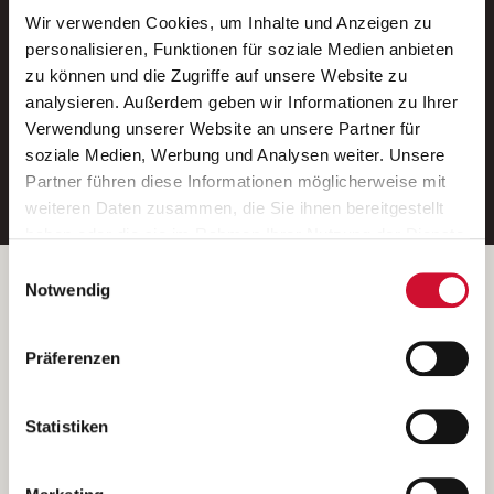
Wir verwenden Cookies, um Inhalte und Anzeigen zu
Neue Stellen per E-Mail.
personalisieren, Funktionen für soziale Medien anbieten
zu können und die Zugriffe auf unsere Website zu
Ein kostenloser Service von AWO
analysieren. Außerdem geben wir Informationen zu Ihrer
Jobs.
Verwendung unserer Website an unsere Partner für
soziale Medien, Werbung und Analysen weiter. Unsere
E-Mail-Adresse eintragen
Partner führen diese Informationen möglicherweise mit
weiteren Daten zusammen, die Sie ihnen bereitgestellt
haben oder die sie im Rahmen Ihrer Nutzung der Dienste
gesammelt haben.
Einwilligungsauswahl
Wenn Sie auf „Cookies zulassen“ klicken, so stimmen
Betreiber der Webseite
Notwendig
Sie der Speicherung sämtlicher Cookies zu. Sie können
Garitz Bewirtschaftungsbetriebe GmbH
Ihre Einwilligung selbstverständlich jederzeit widerrufen,
Kantstraße 45a
Präferenzen
indem Sie die Cookie-Einstellungen aufrufen und diese
97074 Würzburg
abändern. Weitere Informationen finden Sie in
(Ein Tochterunternehmen des AWO Bezirksverbandes Unterfranken
unserer
Datenschutzerklärung
.
Statistiken
e.V.)
Bitte senden Sie an diese Anschrift keine Bewerbungen.