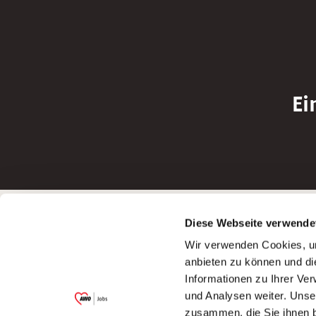
Ei
Betreiber der Webseite
Bewerbun
Diese Webseite verwende
Garitz Bewirtschaftungsbetriebe GmbH
Bewerbung a
Wir verwenden Cookies, um
Kantstraße 45a
Bewerbung a
anbieten zu können und di
97074 Würzburg
Bewerbung a
Informationen zu Ihrer Ve
(Ein Tochterunternehmen des AWO
Bewerbung a
und Analysen weiter. Unse
Bezirksverbandes Unterfranken e.V.)
zusammen, die Sie ihnen b