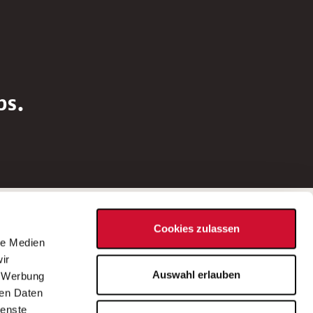
bs.
Social Media
Cookies zulassen
d
le Medien
rn
ir
Bei Fragen zu einer Stellenausschreibung
Auswahl erlauben
, Werbung
wenden Sie sich bitte an die*den in der
ren Daten
Stellenausschreibung genannte*n
ienste