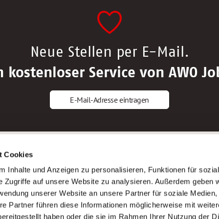
Neue Stellen per E-Mail.
n kostenloser Service von AWO Jo
E-Mail-Adresse eintragen
gstipps
Service
t Cookies
ls Altenpfleger*in
AWO Gliederungen nach Bundeslan
 Inhalte und Anzeigen zu personalisieren, Funktionen für sozia
ls Krankenpfleger*in
Stellenangebote nach Bundeslände
e Zugriffe auf unsere Website zu analysieren. Außerdem geben w
ls Altenpflegehelfer*in
Sitemap
rwendung unserer Website an unsere Partner für soziale Medien
ls Erzieher*in
Impressum
re Partner führen diese Informationen möglicherweise mit weite
Datenschutz
ereitgestellt haben oder die sie im Rahmen Ihrer Nutzung der D